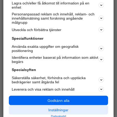
Lagra och/eller få åtkomst till information på en
Sök företag, personer och platser.
enhet
Personanpassad reklam och innehåll, reklam- och
Hitta telefonnummer, adresser, företagsinfo mm.
innehållsmätning samt forskning angående
målgrupp
Utveckla och förbättra tjänster
Marknadsför företaget
på hitta.se
Specialfunktioner
Använda exakta uppgifter om geografisk
Kom igång och annonsera mot
positionering
nya kunder och
Identifiera enheter baserat på information som aktivt
samarbetspartners nära dig.
begärs
Läs mer här
Specialsyften
Säkerställa säkerhet, förhindra och upptäcka
Alla kategorier
Populära sökningar
bedrägerier samt åtgärda fel
Leverera och visa reklam och innehåll
API & Kartor
Annonsera
Logga in
Integritet
Godkänn alla
Om oss
Nödnummer
Inställningar
Dataskydd