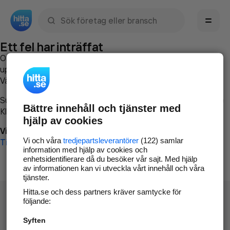
Sök namn, gata, ort, telefon, företag, sökord
Ett fel har inträffat
Om du vill kan du
kontakta hitta.se
och beskriva hur felet
uppstod så att vi lättare och snabbare kan avhjälpa det.
Vänligen försök med följande:
Surfa till
www.hitta.se
Bättre innehåll och tjänster med
Klicka på
Tillbaka-knappen
i webbläsaren och försök igen
hjälp av cookies
Vi beklagar besväret!
Vi och våra
tredjepartsleverantörer
(122) samlar
Till startsidan
information med hjälp av cookies och
enhetsidentifierare då du besöker vår sajt. Med hjälp
av informationen kan vi utveckla vårt innehåll och våra
tjänster.
Hitta.se och dess partners kräver samtycke för
följande:
Syften
Hitta.se - Gratis nummerupplysning.