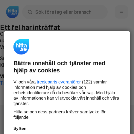
Sök namn, gata, ort, telefon, företag, sökord
Ett fel har inträffat
Om du vill kan du
kontakta hitta.se
och beskriva hur felet
uppstod så att vi lättare och snabbare kan avhjälpa det.
Vänligen försök med följande:
Surfa till
www.hitta.se
Bättre innehåll och tjänster med
Klicka på
Tillbaka-knappen
i webbläsaren och försök igen
hjälp av cookies
Vi beklagar besväret!
Vi och våra
tredjepartsleverantörer
(122) samlar
Till startsidan
information med hjälp av cookies och
enhetsidentifierare då du besöker vår sajt. Med hjälp
av informationen kan vi utveckla vårt innehåll och våra
tjänster.
Hitta.se och dess partners kräver samtycke för
följande:
Syften
Hitta.se - Gratis nummerupplysning.