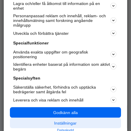
Lagra och/eller få åtkomst till information på en
Sök företag, personer och platser.
enhet
Personanpassad reklam och innehåll, reklam- och
Hitta telefonnummer, adresser, företagsinfo mm.
innehållsmätning samt forskning angående
målgrupp
Utveckla och förbättra tjänster
Marknadsför företaget
på hitta.se
Specialfunktioner
Använda exakta uppgifter om geografisk
Kom igång och annonsera mot
positionering
nya kunder och
Identifiera enheter baserat på information som aktivt
samarbetspartners nära dig.
begärs
Läs mer här
Specialsyften
Säkerställa säkerhet, förhindra och upptäcka
Alla kategorier
Populära sökningar
bedrägerier samt åtgärda fel
Leverera och visa reklam och innehåll
API & Kartor
Annonsera
Logga in
Integritet
Godkänn alla
Om oss
Nödnummer
Inställningar
Dataskydd