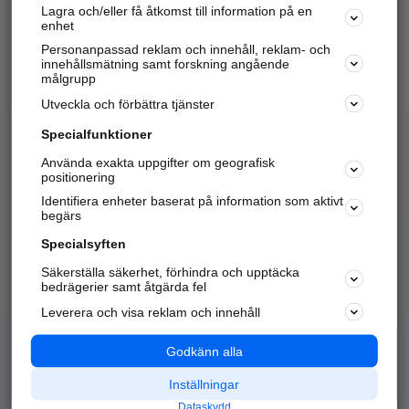
Lagra och/eller få åtkomst till information på en
Sök företag, personer och platser.
enhet
Personanpassad reklam och innehåll, reklam- och
Hitta telefonnummer, adresser, företagsinfo mm.
innehållsmätning samt forskning angående
målgrupp
Utveckla och förbättra tjänster
Marknadsför företaget
på hitta.se
Specialfunktioner
Använda exakta uppgifter om geografisk
Kom igång och annonsera mot
positionering
nya kunder och
Identifiera enheter baserat på information som aktivt
samarbetspartners nära dig.
begärs
Läs mer här
Specialsyften
Säkerställa säkerhet, förhindra och upptäcka
Alla kategorier
Populära sökningar
bedrägerier samt åtgärda fel
Leverera och visa reklam och innehåll
API & Kartor
Annonsera
Logga in
Integritet
Godkänn alla
Om oss
Nödnummer
Inställningar
Dataskydd