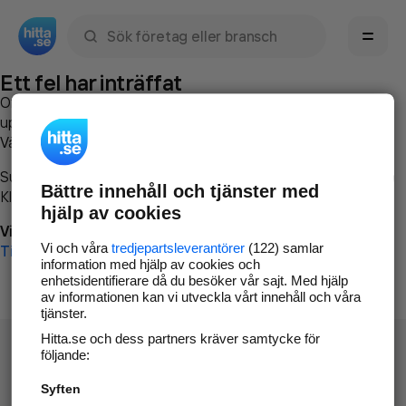
Sök namn, gata, ort, telefon, företag, sökord
Ett fel har inträffat
Om du vill kan du
kontakta hitta.se
och beskriva hur felet
uppstod så att vi lättare och snabbare kan avhjälpa det.
Vänligen försök med följande:
Surfa till
www.hitta.se
Bättre innehåll och tjänster med
Klicka på
Tillbaka-knappen
i webbläsaren och försök igen
hjälp av cookies
Vi beklagar besväret!
Vi och våra
tredjepartsleverantörer
(122) samlar
Till startsidan
information med hjälp av cookies och
enhetsidentifierare då du besöker vår sajt. Med hjälp
av informationen kan vi utveckla vårt innehåll och våra
tjänster.
Hitta.se och dess partners kräver samtycke för
följande:
Syften
Hitta.se - Gratis nummerupplysning.