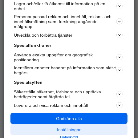
Lagra och/eller få åtkomst till information på en
Sök företag, personer och platser.
enhet
Personanpassad reklam och innehåll, reklam- och
Hitta telefonnummer, adresser, företagsinfo mm.
innehållsmätning samt forskning angående
målgrupp
Utveckla och förbättra tjänster
Marknadsför företaget
på hitta.se
Specialfunktioner
Använda exakta uppgifter om geografisk
Kom igång och annonsera mot
positionering
nya kunder och
Identifiera enheter baserat på information som aktivt
samarbetspartners nära dig.
begärs
Läs mer här
Specialsyften
Säkerställa säkerhet, förhindra och upptäcka
Alla kategorier
Populära sökningar
bedrägerier samt åtgärda fel
Leverera och visa reklam och innehåll
API & Kartor
Annonsera
Logga in
Integritet
Godkänn alla
Om oss
Nödnummer
Inställningar
Dataskydd