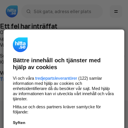
Sök namn, gata, ort, telefon, företag, sökord
Ett fel har inträffat
Om du vill kan du
kontakta hitta.se
och beskriva hur felet
uppstod så att vi lättare och snabbare kan avhjälpa det.
Vänligen försök med följande:
Surfa till
www.hitta.se
Bättre innehåll och tjänster med
Klicka på
Tillbaka-knappen
i webbläsaren och försök igen
hjälp av cookies
Vi beklagar besväret!
Vi och våra
tredjepartsleverantörer
(122) samlar
Till startsidan
information med hjälp av cookies och
enhetsidentifierare då du besöker vår sajt. Med hjälp
av informationen kan vi utveckla vårt innehåll och våra
tjänster.
Hitta.se och dess partners kräver samtycke för
följande:
Syften
Hitta.se - Gratis nummerupplysning.