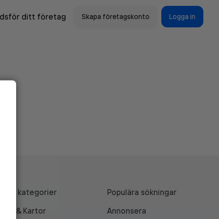
sför ditt företag
Skapa företagskonto
Logga in
Alla kategorier
Populära sökningar
API & Kartor
Annonsera