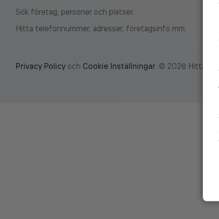
Sök företag, personer och platser.
Hitta telefonnummer, adresser, företagsinfo mm.
Privacy Policy
och
Cookie Inställningar
.
©
2026
Hitta.se