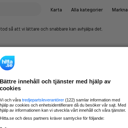
Karta
Alla kategorier
Marknad
tod så att vi lättare och snabbare kan avhjälpa det.
Bättre innehåll och tjänster med hjälp av
cookies
Vi och våra
tredjepartsleverantörer
(122) samlar information med
hjälp av cookies och enhetsidentifierare då du besöker vår sajt. Med
hjälp av informationen kan vi utveckla vårt innehåll och våra tjänster.
Marknadsför företaget på
Hitta.se och dess partners kräver samtycke för följande:
hitta.se