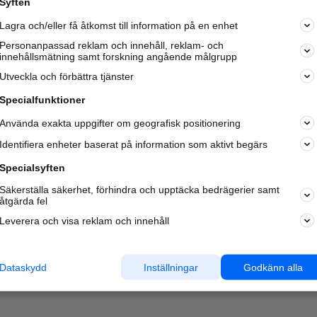
Syften
Kom igång och annonsera mot
Lagra och/eller få åtkomst till information på en enhet
nya kunder och
samarbetspartners nära dig.
Personanpassad reklam och innehåll, reklam- och
innehållsmätning samt forskning angående målgrupp
Läs mer här
Utveckla och förbättra tjänster
Specialfunktioner
Använda exakta uppgifter om geografisk positionering
Identifiera enheter baserat på information som aktivt begärs
Specialsyften
Säkerställa säkerhet, förhindra och upptäcka bedrägerier samt
åtgärda fel
Leverera och visa reklam och innehåll
Dataskydd
Inställningar
Godkänn alla