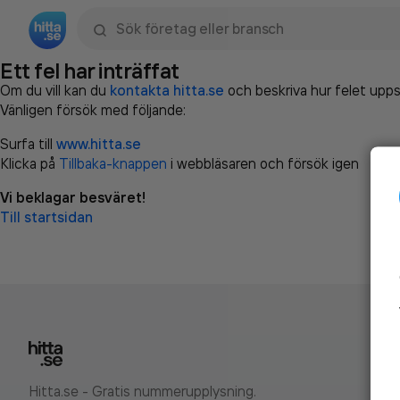
Sök namn, gata, ort, telefon, företag, sökord
Ett fel har inträffat
Om du vill kan du
kontakta hitta.se
och beskriva hur felet upps
Vänligen försök med följande:
Surfa till
www.hitta.se
Klicka på
Tillbaka-knappen
i webbläsaren och försök igen
Vi beklagar besväret!
Till startsidan
Hitta.se - Gratis nummerupplysning.