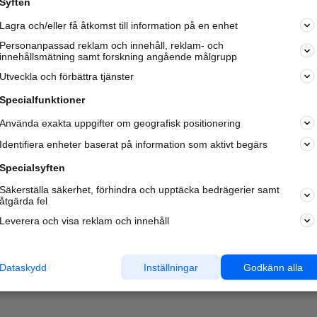
Syften
Kom igång och annonsera mot
Lagra och/eller få åtkomst till information på en enhet
nya kunder och
samarbetspartners nära dig.
Personanpassad reklam och innehåll, reklam- och
innehållsmätning samt forskning angående målgrupp
Läs mer här
Utveckla och förbättra tjänster
Specialfunktioner
Använda exakta uppgifter om geografisk positionering
Identifiera enheter baserat på information som aktivt begärs
Specialsyften
Säkerställa säkerhet, förhindra och upptäcka bedrägerier samt
åtgärda fel
Leverera och visa reklam och innehåll
Dataskydd
Inställningar
Godkänn alla