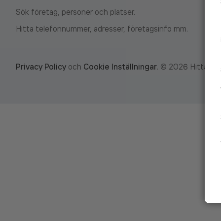
Sök företag, personer och platser.
Hitta telefonnummer, adresser, företagsinfo mm.
Privacy Policy
och
Cookie Inställningar
.
©
2026
Hitta.se