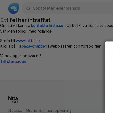
Sök namn, gata, ort, telefon, företag, sökord
Ett fel har inträffat
Om du vill kan du
kontakta hitta.se
och beskriva hur felet upps
Vänligen försök med följande:
Surfa till
www.hitta.se
Klicka på
Tillbaka-knappen
i webbläsaren och försök igen
Vi beklagar besväret!
Till startsidan
Hitta.se - Gratis nummerupplysning.