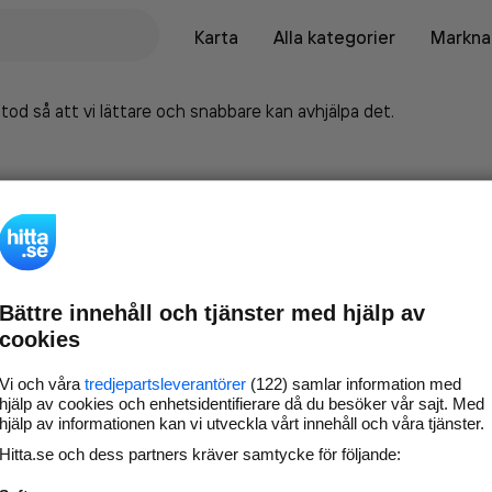
Karta
Alla kategorier
Marknad
tod så att vi lättare och snabbare kan avhjälpa det.
Bättre innehåll och tjänster med hjälp av
cookies
Vi och våra
tredjepartsleverantörer
(122) samlar information med
hjälp av cookies och enhetsidentifierare då du besöker vår sajt. Med
hjälp av informationen kan vi utveckla vårt innehåll och våra tjänster.
Marknadsför företaget på
Hitta.se och dess partners kräver samtycke för följande:
hitta.se