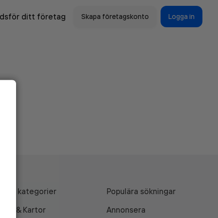
sför ditt företag
Skapa företagskonto
Logga in
Alla kategorier
Populära sökningar
API & Kartor
Annonsera