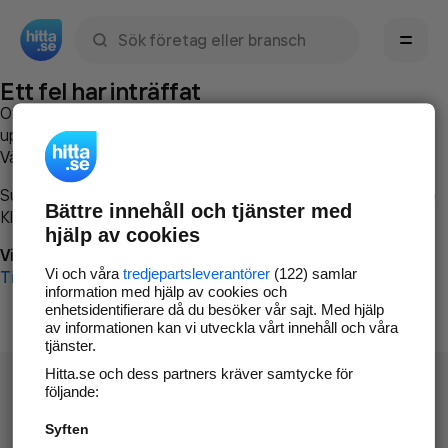
Sök namn, gata, ort, telefon, företag, sökord
Ett fel har inträffat
Om du vill kan du
kontakta hitta.se
och beskriva hur felet
uppstod så att vi lättare och snabbare kan avhjälpa det.
Vänligen försök med följande:
Surfa till
www.hitta.se
Bättre innehåll och tjänster med
Klicka på
Tillbaka-knappen
i webbläsaren och försök igen
hjälp av cookies
Vi beklagar besväret!
Vi och våra
tredjepartsleverantörer
(122) samlar
Till startsidan
information med hjälp av cookies och
enhetsidentifierare då du besöker vår sajt. Med hjälp
av informationen kan vi utveckla vårt innehåll och våra
tjänster.
Hitta.se och dess partners kräver samtycke för
följande:
Syften
Hitta.se - Gratis nummerupplysning.