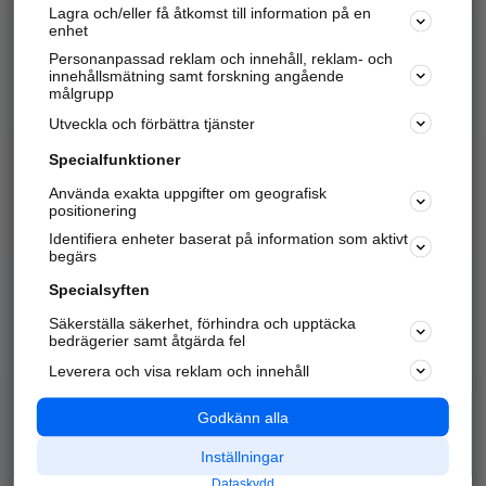
Lagra och/eller få åtkomst till information på en
Sök företag, personer och platser.
enhet
Personanpassad reklam och innehåll, reklam- och
Hitta telefonnummer, adresser, företagsinfo mm.
innehållsmätning samt forskning angående
målgrupp
Utveckla och förbättra tjänster
Marknadsför företaget
på hitta.se
Specialfunktioner
Använda exakta uppgifter om geografisk
Kom igång och annonsera mot
positionering
nya kunder och
Identifiera enheter baserat på information som aktivt
samarbetspartners nära dig.
begärs
Läs mer här
Specialsyften
Säkerställa säkerhet, förhindra och upptäcka
Alla kategorier
Populära sökningar
bedrägerier samt åtgärda fel
Leverera och visa reklam och innehåll
API & Kartor
Annonsera
Logga in
Integritet
Godkänn alla
Om oss
Nödnummer
Inställningar
Dataskydd