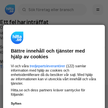
Sök namn, gata, ort, telefon, företag, sökord
Ett fel har inträffat
Om du vill kan du
kontakta hitta.se
och beskriva hur felet
uppstod så att vi lättare och snabbare kan avhjälpa det.
Vänligen försök med följande:
Surfa till
www.hitta.se
Bättre innehåll och tjänster med
Klicka på
Tillbaka-knappen
i webbläsaren och försök igen
hjälp av cookies
Vi beklagar besväret!
Vi och våra
tredjepartsleverantörer
(122) samlar
Till startsidan
information med hjälp av cookies och
enhetsidentifierare då du besöker vår sajt. Med hjälp
av informationen kan vi utveckla vårt innehåll och våra
tjänster.
Hitta.se och dess partners kräver samtycke för
följande:
Syften
Hitta.se - Gratis nummerupplysning.