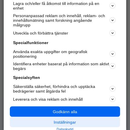
Lagra och/eller få åtkomst till information på en
Sök företag, personer och platser.
enhet
Personanpassad reklam och innehåll, reklam- och
Hitta telefonnummer, adresser, företagsinfo mm.
innehållsmätning samt forskning angående
målgrupp
Utveckla och förbättra tjänster
Marknadsför företaget
på hitta.se
Specialfunktioner
Använda exakta uppgifter om geografisk
Kom igång och annonsera mot
positionering
nya kunder och
Identifiera enheter baserat på information som aktivt
samarbetspartners nära dig.
begärs
Läs mer här
Specialsyften
Säkerställa säkerhet, förhindra och upptäcka
Alla kategorier
Populära sökningar
bedrägerier samt åtgärda fel
Leverera och visa reklam och innehåll
API & Kartor
Annonsera
Logga in
Integritet
Godkänn alla
Om oss
Nödnummer
Inställningar
Dataskydd