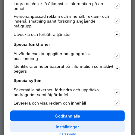
Lagra och/eller få åtkomst till information på en
Sök företag, personer och platser.
enhet
Personanpassad reklam och innehåll, reklam- och
Hitta telefonnummer, adresser, företagsinfo mm.
innehållsmätning samt forskning angående
målgrupp
Utveckla och förbättra tjänster
Marknadsför företaget
på hitta.se
Specialfunktioner
Använda exakta uppgifter om geografisk
Kom igång och annonsera mot
positionering
nya kunder och
Identifiera enheter baserat på information som aktivt
samarbetspartners nära dig.
begärs
Läs mer här
Specialsyften
Säkerställa säkerhet, förhindra och upptäcka
Alla kategorier
Populära sökningar
bedrägerier samt åtgärda fel
Leverera och visa reklam och innehåll
API & Kartor
Annonsera
Logga in
Integritet
Godkänn alla
Om oss
Nödnummer
Inställningar
Dataskydd