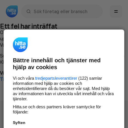
Sök namn, gata, ort, telefon, företag, sökord
Ett fel har inträffat
Om du vill kan du
kontakta hitta.se
och beskriva hur felet
uppstod så att vi lättare och snabbare kan avhjälpa det.
Vänligen försök med följande:
Surfa till
www.hitta.se
Bättre innehåll och tjänster med
Klicka på
Tillbaka-knappen
i webbläsaren och försök igen
hjälp av cookies
Vi beklagar besväret!
Vi och våra
tredjepartsleverantörer
(122) samlar
Till startsidan
information med hjälp av cookies och
enhetsidentifierare då du besöker vår sajt. Med hjälp
av informationen kan vi utveckla vårt innehåll och våra
tjänster.
Hitta.se och dess partners kräver samtycke för
följande:
Syften
Hitta.se - Gratis nummerupplysning.