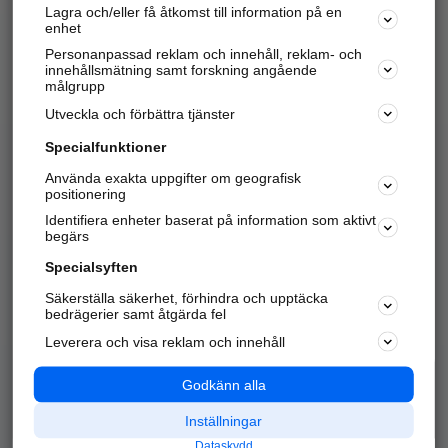
Lagra och/eller få åtkomst till information på en
Sök företag, personer och platser.
enhet
Personanpassad reklam och innehåll, reklam- och
Hitta telefonnummer, adresser, företagsinfo mm.
innehållsmätning samt forskning angående
målgrupp
Utveckla och förbättra tjänster
Marknadsför företaget
på hitta.se
Specialfunktioner
Använda exakta uppgifter om geografisk
Kom igång och annonsera mot
positionering
nya kunder och
Identifiera enheter baserat på information som aktivt
samarbetspartners nära dig.
begärs
Läs mer här
Specialsyften
Säkerställa säkerhet, förhindra och upptäcka
Alla kategorier
Populära sökningar
bedrägerier samt åtgärda fel
Leverera och visa reklam och innehåll
API & Kartor
Annonsera
Logga in
Integritet
Godkänn alla
Om oss
Nödnummer
Inställningar
Dataskydd