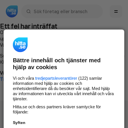
Sök namn, gata, ort, telefon, företag, sökord
Ett fel har inträffat
Om du vill kan du
kontakta hitta.se
och beskriva hur felet
uppstod så att vi lättare och snabbare kan avhjälpa det.
Vänligen försök med följande:
Surfa till
www.hitta.se
Bättre innehåll och tjänster med
Klicka på
Tillbaka-knappen
i webbläsaren och försök igen
hjälp av cookies
Vi beklagar besväret!
Vi och våra
tredjepartsleverantörer
(122) samlar
Till startsidan
information med hjälp av cookies och
enhetsidentifierare då du besöker vår sajt. Med hjälp
av informationen kan vi utveckla vårt innehåll och våra
tjänster.
Hitta.se och dess partners kräver samtycke för
följande:
Syften
Hitta.se - Gratis nummerupplysning.