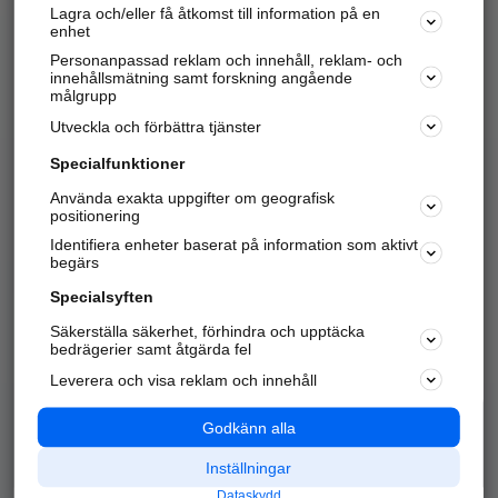
Lagra och/eller få åtkomst till information på en
Sök företag, personer och platser.
enhet
Personanpassad reklam och innehåll, reklam- och
Hitta telefonnummer, adresser, företagsinfo mm.
innehållsmätning samt forskning angående
målgrupp
Utveckla och förbättra tjänster
Marknadsför företaget
på hitta.se
Specialfunktioner
Använda exakta uppgifter om geografisk
Kom igång och annonsera mot
positionering
nya kunder och
Identifiera enheter baserat på information som aktivt
samarbetspartners nära dig.
begärs
Läs mer här
Specialsyften
Säkerställa säkerhet, förhindra och upptäcka
Alla kategorier
Populära sökningar
bedrägerier samt åtgärda fel
Leverera och visa reklam och innehåll
API & Kartor
Annonsera
Logga in
Integritet
Godkänn alla
Om oss
Nödnummer
Inställningar
Dataskydd