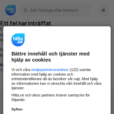
Sök namn, gata, ort, telefon, företag, sökord
Ett fel har inträffat
Om du vill kan du
kontakta hitta.se
och beskriva hur felet
uppstod så att vi lättare och snabbare kan avhjälpa det.
Vänligen försök med följande:
Surfa till
www.hitta.se
Bättre innehåll och tjänster med
Klicka på
Tillbaka-knappen
i webbläsaren och försök igen
hjälp av cookies
Vi beklagar besväret!
Vi och våra
tredjepartsleverantörer
(122) samlar
Till startsidan
information med hjälp av cookies och
enhetsidentifierare då du besöker vår sajt. Med hjälp
av informationen kan vi utveckla vårt innehåll och våra
tjänster.
Hitta.se och dess partners kräver samtycke för
följande:
Syften
Hitta.se - Gratis nummerupplysning.