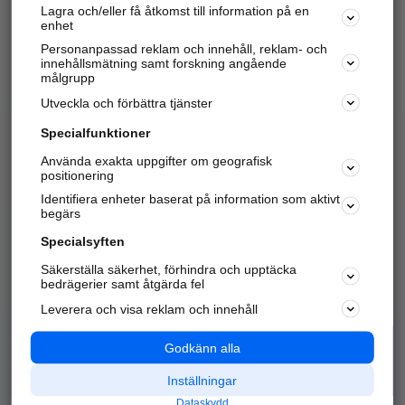
Lagra och/eller få åtkomst till information på en
Sök företag, personer och platser.
enhet
Personanpassad reklam och innehåll, reklam- och
Hitta telefonnummer, adresser, företagsinfo mm.
innehållsmätning samt forskning angående
målgrupp
Utveckla och förbättra tjänster
Marknadsför företaget
på hitta.se
Specialfunktioner
Använda exakta uppgifter om geografisk
Kom igång och annonsera mot
positionering
nya kunder och
Identifiera enheter baserat på information som aktivt
samarbetspartners nära dig.
begärs
Läs mer här
Specialsyften
Säkerställa säkerhet, förhindra och upptäcka
Alla kategorier
Populära sökningar
bedrägerier samt åtgärda fel
Leverera och visa reklam och innehåll
API & Kartor
Annonsera
Logga in
Integritet
Godkänn alla
Om oss
Nödnummer
Inställningar
Dataskydd