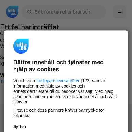
Sök namn, gata, ort, telefon, företag, sökord
Ett fel har inträffat
Om du vill kan du
kontakta hitta.se
och beskriva hur felet
uppstod så att vi lättare och snabbare kan avhjälpa det.
Vänligen försök med följande:
Surfa till
www.hitta.se
Bättre innehåll och tjänster med
Klicka på
Tillbaka-knappen
i webbläsaren och försök igen
hjälp av cookies
Vi beklagar besväret!
Vi och våra
tredjepartsleverantörer
(122) samlar
Till startsidan
information med hjälp av cookies och
enhetsidentifierare då du besöker vår sajt. Med hjälp
av informationen kan vi utveckla vårt innehåll och våra
tjänster.
Hitta.se och dess partners kräver samtycke för
följande:
Syften
Hitta.se - Gratis nummerupplysning.