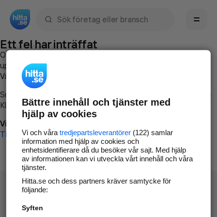
Sök namn, gata, ort, telefon, företag, sökord
Ett fel har inträffat
Om du vill kan du
kontakta hitta.se
och beskriva hur felet
uppstod så att vi lättare och snabbare kan avhjälpa det.
Vänligen försök med följande:
Surfa till
www.hitta.se
Bättre innehåll och tjänster med
Klicka på
Tillbaka-knappen
i webbläsaren och försök igen
hjälp av cookies
Vi beklagar besväret!
Vi och våra
tredjepartsleverantörer
(122) samlar
Till startsidan
information med hjälp av cookies och
enhetsidentifierare då du besöker vår sajt. Med hjälp
av informationen kan vi utveckla vårt innehåll och våra
tjänster.
Hitta.se och dess partners kräver samtycke för
följande:
Syften
Hitta.se - Gratis nummerupplysning.