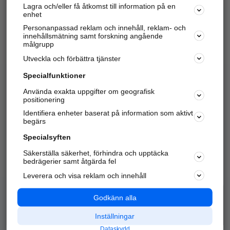
Lagra och/eller få åtkomst till information på en
Sök företag, personer och platser.
enhet
Personanpassad reklam och innehåll, reklam- och
Hitta telefonnummer, adresser, företagsinfo mm.
innehållsmätning samt forskning angående
målgrupp
Utveckla och förbättra tjänster
Marknadsför företaget
på hitta.se
Specialfunktioner
Använda exakta uppgifter om geografisk
Kom igång och annonsera mot
positionering
nya kunder och
Identifiera enheter baserat på information som aktivt
samarbetspartners nära dig.
begärs
Läs mer här
Specialsyften
Säkerställa säkerhet, förhindra och upptäcka
Alla kategorier
Populära sökningar
bedrägerier samt åtgärda fel
Leverera och visa reklam och innehåll
API & Kartor
Annonsera
Logga in
Integritet
Godkänn alla
Om oss
Nödnummer
Inställningar
Dataskydd