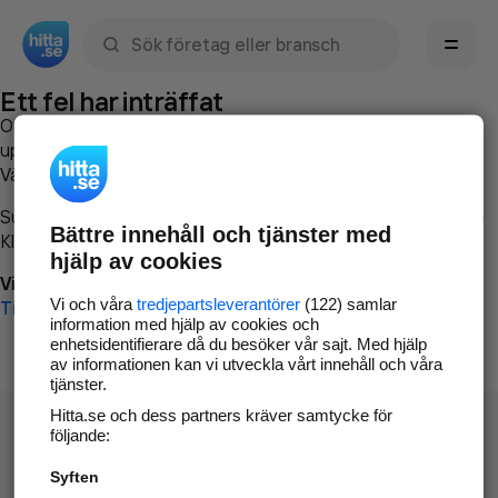
Sök namn, gata, ort, telefon, företag, sökord
Ett fel har inträffat
Om du vill kan du
kontakta hitta.se
och beskriva hur felet
uppstod så att vi lättare och snabbare kan avhjälpa det.
Vänligen försök med följande:
Surfa till
www.hitta.se
Bättre innehåll och tjänster med
Klicka på
Tillbaka-knappen
i webbläsaren och försök igen
hjälp av cookies
Vi beklagar besväret!
Vi och våra
tredjepartsleverantörer
(122) samlar
Till startsidan
information med hjälp av cookies och
enhetsidentifierare då du besöker vår sajt. Med hjälp
av informationen kan vi utveckla vårt innehåll och våra
tjänster.
Hitta.se och dess partners kräver samtycke för
följande:
Syften
Hitta.se - Gratis nummerupplysning.