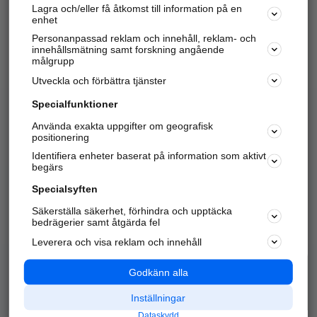
Lagra och/eller få åtkomst till information på en
Sök företag, personer och platser.
enhet
Personanpassad reklam och innehåll, reklam- och
Hitta telefonnummer, adresser, företagsinfo mm.
innehållsmätning samt forskning angående
målgrupp
Utveckla och förbättra tjänster
Marknadsför företaget
på hitta.se
Specialfunktioner
Använda exakta uppgifter om geografisk
Kom igång och annonsera mot
positionering
nya kunder och
Identifiera enheter baserat på information som aktivt
samarbetspartners nära dig.
begärs
Läs mer här
Specialsyften
Säkerställa säkerhet, förhindra och upptäcka
Alla kategorier
Populära sökningar
bedrägerier samt åtgärda fel
Leverera och visa reklam och innehåll
API & Kartor
Annonsera
Logga in
Integritet
Godkänn alla
Om oss
Nödnummer
Inställningar
Dataskydd