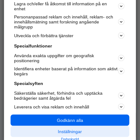
Lagra och/eller få åtkomst till information på en
Sök företag, personer och platser.
enhet
Personanpassad reklam och innehåll, reklam- och
Hitta telefonnummer, adresser, företagsinfo mm.
innehållsmätning samt forskning angående
målgrupp
Utveckla och förbättra tjänster
Marknadsför företaget
på hitta.se
Specialfunktioner
Använda exakta uppgifter om geografisk
Kom igång och annonsera mot
positionering
nya kunder och
Identifiera enheter baserat på information som aktivt
samarbetspartners nära dig.
begärs
Läs mer här
Specialsyften
Säkerställa säkerhet, förhindra och upptäcka
Alla kategorier
Populära sökningar
bedrägerier samt åtgärda fel
Leverera och visa reklam och innehåll
API & Kartor
Annonsera
Logga in
Integritet
Godkänn alla
Om oss
Nödnummer
Inställningar
Dataskydd