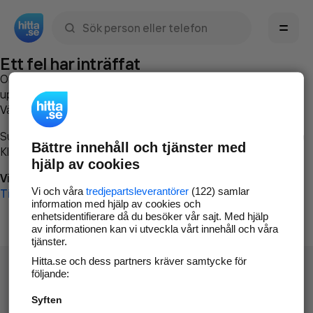
Sök namn, gata, ort, telefon, företag, sökord
Ett fel har inträffat
Om du vill kan du
kontakta hitta.se
och beskriva hur felet
uppstod så att vi lättare och snabbare kan avhjälpa det.
Vänligen försök med följande:
Surfa till
www.hitta.se
Bättre innehåll och tjänster med
Klicka på
Tillbaka-knappen
i webbläsaren och försök igen
hjälp av cookies
Vi beklagar besväret!
Vi och våra
tredjepartsleverantörer
(122) samlar
Till startsidan
information med hjälp av cookies och
enhetsidentifierare då du besöker vår sajt. Med hjälp
av informationen kan vi utveckla vårt innehåll och våra
tjänster.
Hitta.se och dess partners kräver samtycke för
följande:
Syften
Hitta.se - Gratis nummerupplysning.