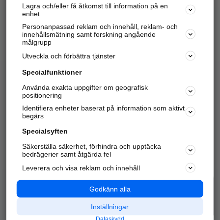
Lagra och/eller få åtkomst till information på en
Sök företag, personer och platser.
enhet
Personanpassad reklam och innehåll, reklam- och
Hitta telefonnummer, adresser, företagsinfo mm.
innehållsmätning samt forskning angående
målgrupp
Utveckla och förbättra tjänster
Marknadsför företaget
på hitta.se
Specialfunktioner
Använda exakta uppgifter om geografisk
Kom igång och annonsera mot
positionering
nya kunder och
Identifiera enheter baserat på information som aktivt
samarbetspartners nära dig.
begärs
Läs mer här
Specialsyften
Säkerställa säkerhet, förhindra och upptäcka
Alla kategorier
Populära sökningar
bedrägerier samt åtgärda fel
Leverera och visa reklam och innehåll
API & Kartor
Annonsera
Logga in
Integritet
Godkänn alla
Om oss
Nödnummer
Inställningar
Dataskydd