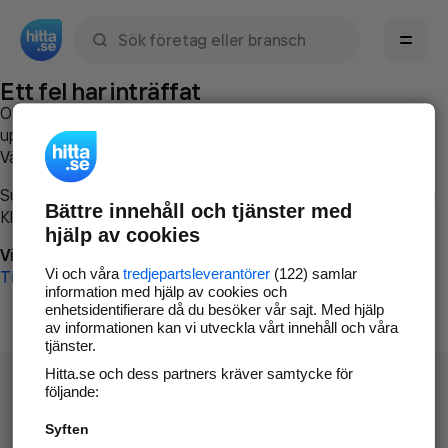
Sök namn, gata, ort, telefon, företag, sökord
Ett fel har inträffat
Om du vill kan du
kontakta hitta.se
och beskriva hur felet
uppstod så att vi lättare och snabbare kan avhjälpa det.
Vänligen försök med följande:
Surfa till
www.hitta.se
Bättre innehåll och tjänster med
Klicka på
Tillbaka-knappen
i webbläsaren och försök igen
hjälp av cookies
Vi beklagar besväret!
Vi och våra
tredjepartsleverantörer
(122) samlar
Till startsidan
information med hjälp av cookies och
enhetsidentifierare då du besöker vår sajt. Med hjälp
av informationen kan vi utveckla vårt innehåll och våra
tjänster.
Hitta.se och dess partners kräver samtycke för
följande:
Syften
Hitta.se - Gratis nummerupplysning.