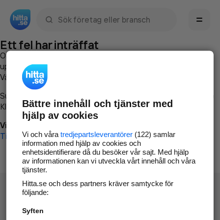
Sök namn, gata, ort, telefon, företag, sökord
Ett fel har inträffat
Om du vill kan du
kontakta hitta.se
och beskriva hur felet
uppstod så att vi lättare och snabbare kan avhjälpa det.
Vänligen försök med följande:
Surfa till
www.hitta.se
Bättre innehåll och tjänster med
Klicka på
Tillbaka-knappen
i webbläsaren och försök igen
hjälp av cookies
Vi beklagar besväret!
Vi och våra
tredjepartsleverantörer
(122) samlar
Till startsidan
information med hjälp av cookies och
enhetsidentifierare då du besöker vår sajt. Med hjälp
av informationen kan vi utveckla vårt innehåll och våra
tjänster.
Hitta.se och dess partners kräver samtycke för
följande:
Syften
Hitta.se - Gratis nummerupplysning.