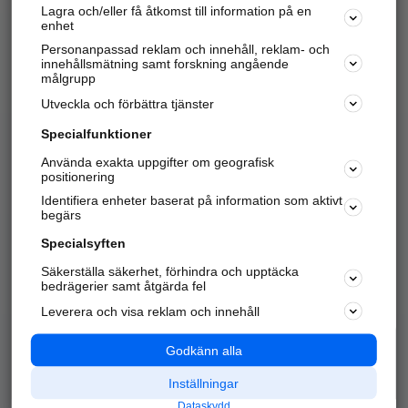
Lagra och/eller få åtkomst till information på en
Sök företag, personer och platser.
enhet
Personanpassad reklam och innehåll, reklam- och
Hitta telefonnummer, adresser, företagsinfo mm.
innehållsmätning samt forskning angående
målgrupp
Utveckla och förbättra tjänster
Marknadsför företaget
på hitta.se
Specialfunktioner
Använda exakta uppgifter om geografisk
Kom igång och annonsera mot
positionering
nya kunder och
Identifiera enheter baserat på information som aktivt
samarbetspartners nära dig.
begärs
Läs mer här
Specialsyften
Säkerställa säkerhet, förhindra och upptäcka
Alla kategorier
Populära sökningar
bedrägerier samt åtgärda fel
Leverera och visa reklam och innehåll
API & Kartor
Annonsera
Logga in
Integritet
Godkänn alla
Om oss
Nödnummer
Inställningar
Dataskydd