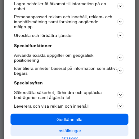
Lagra och/eller få åtkomst till information på en
Sök företag, personer och platser.
enhet
Personanpassad reklam och innehåll, reklam- och
Hitta telefonnummer, adresser, företagsinfo mm.
innehållsmätning samt forskning angående
målgrupp
Utveckla och förbättra tjänster
Marknadsför företaget
på hitta.se
Specialfunktioner
Använda exakta uppgifter om geografisk
Kom igång och annonsera mot
positionering
nya kunder och
Identifiera enheter baserat på information som aktivt
samarbetspartners nära dig.
begärs
Läs mer här
Specialsyften
Säkerställa säkerhet, förhindra och upptäcka
Alla kategorier
Populära sökningar
bedrägerier samt åtgärda fel
Leverera och visa reklam och innehåll
API & Kartor
Annonsera
Logga in
Integritet
Godkänn alla
Om oss
Nödnummer
Inställningar
Dataskydd