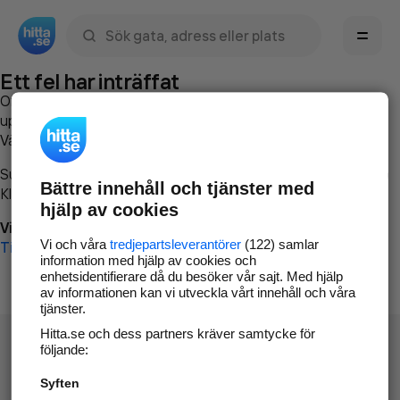
Sök namn, gata, ort, telefon, företag, sökord
Ett fel har inträffat
Om du vill kan du
kontakta hitta.se
och beskriva hur felet
uppstod så att vi lättare och snabbare kan avhjälpa det.
Vänligen försök med följande:
Surfa till
www.hitta.se
Bättre innehåll och tjänster med
Klicka på
Tillbaka-knappen
i webbläsaren och försök igen
hjälp av cookies
Vi beklagar besväret!
Vi och våra
tredjepartsleverantörer
(122) samlar
Till startsidan
information med hjälp av cookies och
enhetsidentifierare då du besöker vår sajt. Med hjälp
av informationen kan vi utveckla vårt innehåll och våra
tjänster.
Hitta.se och dess partners kräver samtycke för
följande:
Syften
Hitta.se - Gratis nummerupplysning.