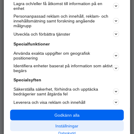
Lagra och/eller få åtkomst till information på en
Sök företag, personer och platser.
enhet
Personanpassad reklam och innehåll, reklam- och
Hitta telefonnummer, adresser, företagsinfo mm.
innehållsmätning samt forskning angående
målgrupp
Utveckla och förbättra tjänster
Marknadsför företaget
på hitta.se
Specialfunktioner
Använda exakta uppgifter om geografisk
Kom igång och annonsera mot
positionering
nya kunder och
Identifiera enheter baserat på information som aktivt
samarbetspartners nära dig.
begärs
Läs mer här
Specialsyften
Säkerställa säkerhet, förhindra och upptäcka
Alla kategorier
Populära sökningar
bedrägerier samt åtgärda fel
Leverera och visa reklam och innehåll
API & Kartor
Annonsera
Logga in
Integritet
Godkänn alla
Om oss
Nödnummer
Inställningar
Dataskydd