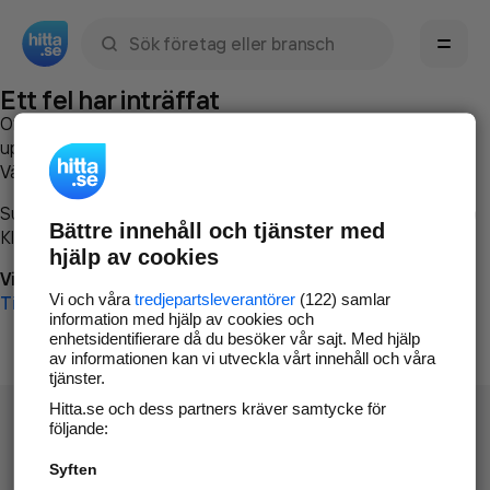
Sök namn, gata, ort, telefon, företag, sökord
Ett fel har inträffat
Om du vill kan du
kontakta hitta.se
och beskriva hur felet
uppstod så att vi lättare och snabbare kan avhjälpa det.
Vänligen försök med följande:
Surfa till
www.hitta.se
Bättre innehåll och tjänster med
Klicka på
Tillbaka-knappen
i webbläsaren och försök igen
hjälp av cookies
Vi beklagar besväret!
Vi och våra
tredjepartsleverantörer
(122) samlar
Till startsidan
information med hjälp av cookies och
enhetsidentifierare då du besöker vår sajt. Med hjälp
av informationen kan vi utveckla vårt innehåll och våra
tjänster.
Hitta.se och dess partners kräver samtycke för
följande:
Syften
Hitta.se - Gratis nummerupplysning.