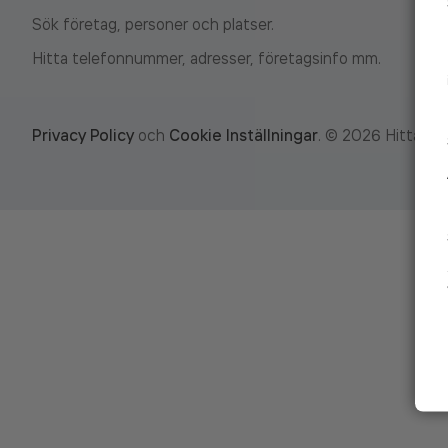
Sök företag, personer och platser.
Hitta telefonnummer, adresser, företagsinfo mm.
Privacy Policy
och
Cookie Inställningar
.
©
2026
Hitta.se