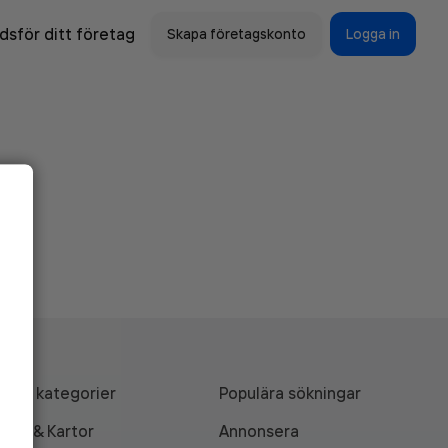
sför ditt företag
Skapa företagskonto
Logga in
Alla kategorier
Populära sökningar
API & Kartor
Annonsera