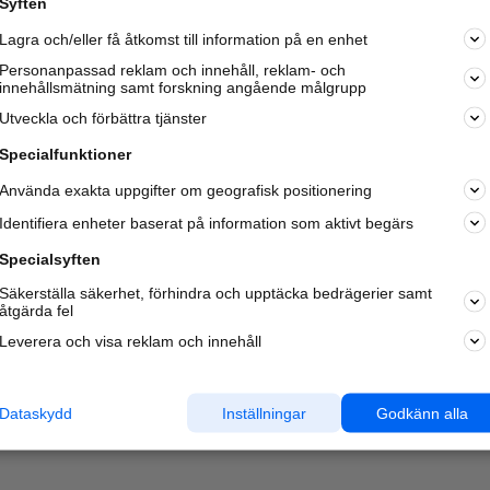
Syften
Kom igång och annonsera mot
Lagra och/eller få åtkomst till information på en enhet
nya kunder och
samarbetspartners nära dig.
Personanpassad reklam och innehåll, reklam- och
innehållsmätning samt forskning angående målgrupp
Läs mer här
Utveckla och förbättra tjänster
Specialfunktioner
Använda exakta uppgifter om geografisk positionering
Identifiera enheter baserat på information som aktivt begärs
Specialsyften
Säkerställa säkerhet, förhindra och upptäcka bedrägerier samt
åtgärda fel
Leverera och visa reklam och innehåll
Dataskydd
Inställningar
Godkänn alla