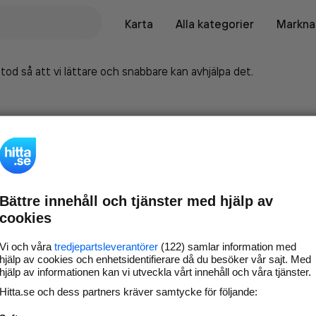
Karta
Alla kategorier
Marknad
tod så att vi lättare och snabbare kan avhjälpa det.
Bättre innehåll och tjänster med hjälp av
cookies
Vi och våra
tredjepartsleverantörer
(122) samlar information med
hjälp av cookies och enhetsidentifierare då du besöker vår sajt. Med
hjälp av informationen kan vi utveckla vårt innehåll och våra tjänster.
Marknadsför företaget på
Hitta.se och dess partners kräver samtycke för följande:
hitta.se