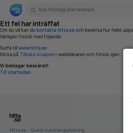
Sök namn, gata, ort, telefon, företag, sökord
Ett fel har inträffat
Om du vill kan du
kontakta hitta.se
och beskriva hur felet upps
Vänligen försök med följande:
Surfa till
www.hitta.se
Klicka på
Tillbaka-knappen
i webbläsaren och försök igen
Vi beklagar besväret!
Till startsidan
Hitta.se - Gratis nummerupplysning.