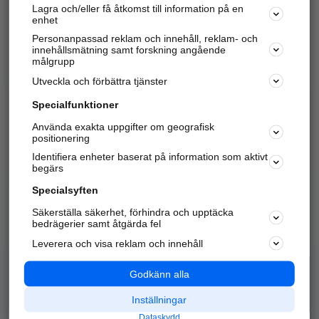
Lagra och/eller få åtkomst till information på en
Sök företag, personer och platser.
enhet
Personanpassad reklam och innehåll, reklam- och
Hitta telefonnummer, adresser, företagsinfo mm.
innehållsmätning samt forskning angående
målgrupp
Utveckla och förbättra tjänster
Marknadsför företaget
på hitta.se
Specialfunktioner
Använda exakta uppgifter om geografisk
Kom igång och annonsera mot
positionering
nya kunder och
Identifiera enheter baserat på information som aktivt
samarbetspartners nära dig.
begärs
Läs mer här
Specialsyften
Säkerställa säkerhet, förhindra och upptäcka
Alla kategorier
Populära sökningar
bedrägerier samt åtgärda fel
Leverera och visa reklam och innehåll
API & Kartor
Annonsera
Logga in
Integritet
Godkänn alla
Om oss
Nödnummer
Inställningar
Dataskydd