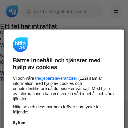
Sök namn, gata, ort, telefon, företag, sökord
Ett fel har inträffat
Om du vill kan du
kontakta hitta.se
och beskriva hur felet
uppstod så att vi lättare och snabbare kan avhjälpa det.
Vänligen försök med följande:
Surfa till
www.hitta.se
Bättre innehåll och tjänster med
Klicka på
Tillbaka-knappen
i webbläsaren och försök igen
hjälp av cookies
Vi beklagar besväret!
Vi och våra
tredjepartsleverantörer
(122) samlar
Till startsidan
information med hjälp av cookies och
enhetsidentifierare då du besöker vår sajt. Med hjälp
av informationen kan vi utveckla vårt innehåll och våra
tjänster.
Hitta.se och dess partners kräver samtycke för
följande:
Syften
Hitta.se - Gratis nummerupplysning.