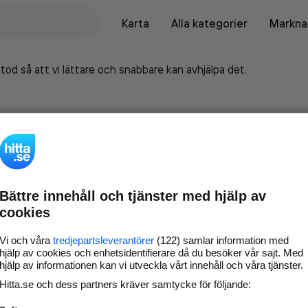
Karta
Alla kategorier
Marknad
tod så att vi lättare och snabbare kan avhjälpa det.
Bättre innehåll och tjänster med hjälp av
cookies
Vi och våra
tredjepartsleverantörer
(122) samlar information med
hjälp av cookies och enhetsidentifierare då du besöker vår sajt. Med
hjälp av informationen kan vi utveckla vårt innehåll och våra tjänster.
Marknadsför företaget på
Hitta.se och dess partners kräver samtycke för följande:
hitta.se