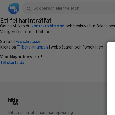
Sök namn, gata, ort, telefon, företag, sökord
Ett fel har inträffat
Om du vill kan du
kontakta hitta.se
och beskriva hur felet upps
Vänligen försök med följande:
Surfa till
www.hitta.se
Klicka på
Tillbaka-knappen
i webbläsaren och försök igen
Vi beklagar besväret!
Till startsidan
Hitta.se - Gratis nummerupplysning.