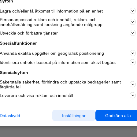
Syften
Kom igång och annonsera mot
Lagra och/eller få åtkomst till information på en enhet
nya kunder och
samarbetspartners nära dig.
Personanpassad reklam och innehåll, reklam- och
innehållsmätning samt forskning angående målgrupp
Läs mer här
Utveckla och förbättra tjänster
Specialfunktioner
Använda exakta uppgifter om geografisk positionering
Identifiera enheter baserat på information som aktivt begärs
Specialsyften
Säkerställa säkerhet, förhindra och upptäcka bedrägerier samt
åtgärda fel
Leverera och visa reklam och innehåll
Dataskydd
Inställningar
Godkänn alla