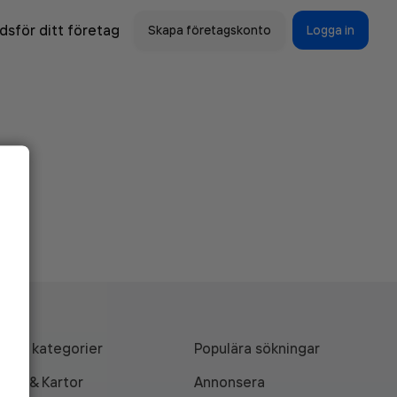
sför ditt företag
Skapa företagskonto
Logga in
Alla kategorier
Populära sökningar
API & Kartor
Annonsera