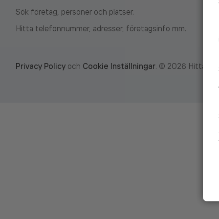
Sök företag, personer och platser.
Hitta telefonnummer, adresser, företagsinfo mm.
Privacy Policy
och
Cookie Inställningar
.
©
2026
Hitta.se