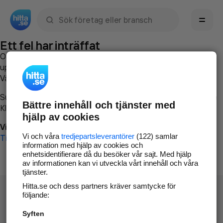
Sök namn, gata, ort, telefon, företag, sökord
Ett fel har inträffat
Om du vill kan du
kontakta hitta.se
och beskriva hur felet
uppstod så att vi lättare och snabbare kan avhjälpa det.
Vänligen försök med följande:
Surfa till
www.hitta.se
Bättre innehåll och tjänster med
Klicka på
Tillbaka-knappen
i webbläsaren och försök igen
hjälp av cookies
Vi beklagar besväret!
Vi och våra
tredjepartsleverantörer
(122) samlar
Till startsidan
information med hjälp av cookies och
enhetsidentifierare då du besöker vår sajt. Med hjälp
av informationen kan vi utveckla vårt innehåll och våra
tjänster.
Hitta.se och dess partners kräver samtycke för
följande:
Syften
Hitta.se - Gratis nummerupplysning.