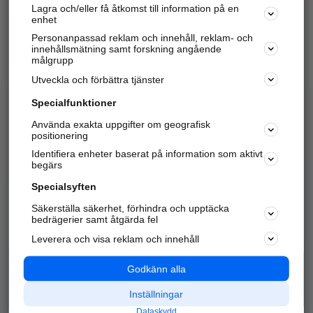
Lagra och/eller få åtkomst till information på en
Sök företag, personer och platser.
enhet
Personanpassad reklam och innehåll, reklam- och
Hitta telefonnummer, adresser, företagsinfo mm.
innehållsmätning samt forskning angående
målgrupp
Utveckla och förbättra tjänster
Marknadsför företaget
på hitta.se
Specialfunktioner
Använda exakta uppgifter om geografisk
Kom igång och annonsera mot
positionering
nya kunder och
Identifiera enheter baserat på information som aktivt
samarbetspartners nära dig.
begärs
Läs mer här
Specialsyften
Säkerställa säkerhet, förhindra och upptäcka
Alla kategorier
Populära sökningar
bedrägerier samt åtgärda fel
Leverera och visa reklam och innehåll
API & Kartor
Annonsera
Logga in
Integritet
Godkänn alla
Om oss
Nödnummer
Inställningar
Dataskydd