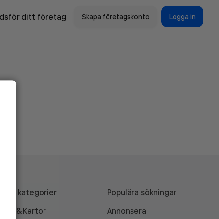
sför ditt företag
Skapa företagskonto
Logga in
Alla kategorier
Populära sökningar
API & Kartor
Annonsera