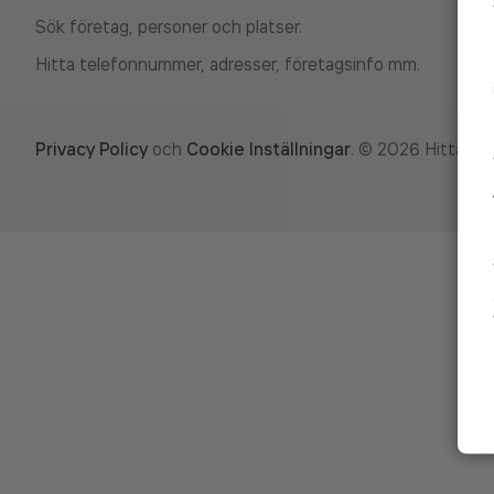
Sök företag, personer och platser.
Hitta telefonnummer, adresser, företagsinfo mm.
Privacy Policy
och
Cookie Inställningar
.
©
2026
Hitta.se