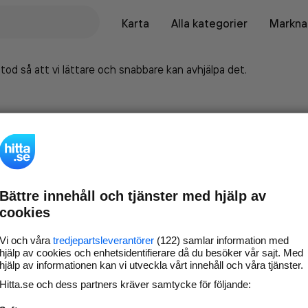
Karta
Alla kategorier
Marknad
tod så att vi lättare och snabbare kan avhjälpa det.
Bättre innehåll och tjänster med hjälp av
cookies
Vi och våra
tredjepartsleverantörer
(122) samlar information med
hjälp av cookies och enhetsidentifierare då du besöker vår sajt. Med
hjälp av informationen kan vi utveckla vårt innehåll och våra tjänster.
Marknadsför företaget på
Hitta.se och dess partners kräver samtycke för följande:
hitta.se