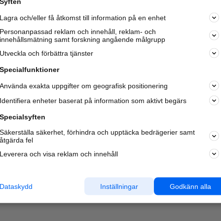
Syften
Kom igång och annonsera mot
Lagra och/eller få åtkomst till information på en enhet
nya kunder och
samarbetspartners nära dig.
Personanpassad reklam och innehåll, reklam- och
innehållsmätning samt forskning angående målgrupp
Läs mer här
Utveckla och förbättra tjänster
Specialfunktioner
Använda exakta uppgifter om geografisk positionering
Identifiera enheter baserat på information som aktivt begärs
Specialsyften
Säkerställa säkerhet, förhindra och upptäcka bedrägerier samt
åtgärda fel
Leverera och visa reklam och innehåll
Dataskydd
Inställningar
Godkänn alla