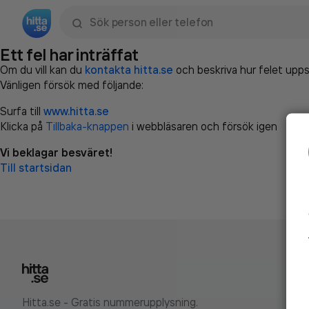
Sök namn, gata, ort, telefon, företag, sökord
Ett fel har inträffat
Om du vill kan du
kontakta hitta.se
och beskriva hur felet upps
Vänligen försök med följande:
Surfa till
www.hitta.se
Klicka på
Tillbaka-knappen
i webbläsaren och försök igen
Vi beklagar besväret!
Till startsidan
Hitta.se - Gratis nummerupplysning.