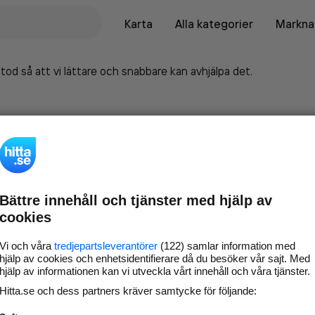
Karta
Alla kategorier
Marknad
tod så att vi lättare och snabbare kan avhjälpa det.
Bättre innehåll och tjänster med hjälp av
cookies
Vi och våra
tredjepartsleverantörer
(122) samlar information med
hjälp av cookies och enhetsidentifierare då du besöker vår sajt. Med
hjälp av informationen kan vi utveckla vårt innehåll och våra tjänster.
Marknadsför företaget på
Hitta.se och dess partners kräver samtycke för följande:
hitta.se