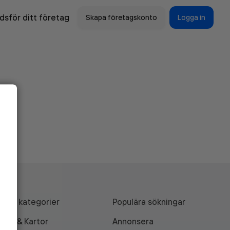
sför ditt företag
Skapa företagskonto
Logga in
Alla kategorier
Populära sökningar
API & Kartor
Annonsera