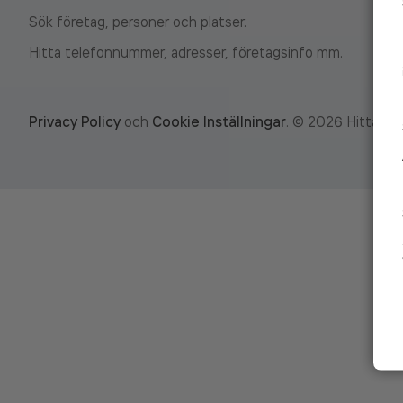
Sök företag, personer och platser.
Hitta telefonnummer, adresser, företagsinfo mm.
Privacy Policy
och
Cookie Inställningar
.
©
2026
Hitta.se