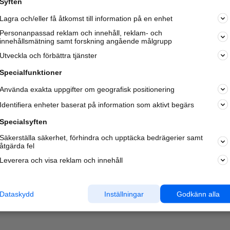
Syften
Kom igång och annonsera mot
Lagra och/eller få åtkomst till information på en enhet
nya kunder och
samarbetspartners nära dig.
Personanpassad reklam och innehåll, reklam- och
innehållsmätning samt forskning angående målgrupp
Läs mer här
Utveckla och förbättra tjänster
Specialfunktioner
Använda exakta uppgifter om geografisk positionering
Identifiera enheter baserat på information som aktivt begärs
Specialsyften
Säkerställa säkerhet, förhindra och upptäcka bedrägerier samt
åtgärda fel
Leverera och visa reklam och innehåll
Dataskydd
Inställningar
Godkänn alla