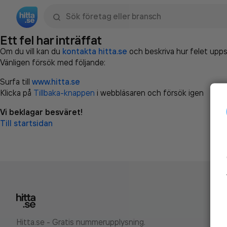
Sök namn, gata, ort, telefon, företag, sökord
Ett fel har inträffat
Om du vill kan du
kontakta hitta.se
och beskriva hur felet upps
Vänligen försök med följande:
Surfa till
www.hitta.se
Klicka på
Tillbaka-knappen
i webbläsaren och försök igen
Vi beklagar besväret!
Till startsidan
Hitta.se - Gratis nummerupplysning.