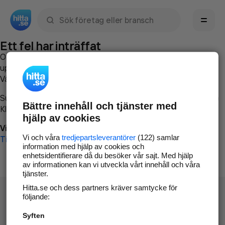
Sök namn, gata, ort, telefon, företag, sökord
Ett fel har inträffat
Om du vill kan du
kontakta hitta.se
och beskriva hur felet
uppstod så att vi lättare och snabbare kan avhjälpa det.
Vänligen försök med följande:
Surfa till
www.hitta.se
Bättre innehåll och tjänster med
Klicka på
Tillbaka-knappen
i webbläsaren och försök igen
hjälp av cookies
Vi beklagar besväret!
Vi och våra
tredjepartsleverantörer
(122) samlar
Till startsidan
information med hjälp av cookies och
enhetsidentifierare då du besöker vår sajt. Med hjälp
av informationen kan vi utveckla vårt innehåll och våra
tjänster.
Hitta.se och dess partners kräver samtycke för
följande:
Syften
Hitta.se - Gratis nummerupplysning.