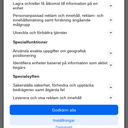
Lagra och/eller få åtkomst till information på en
Sök företag, personer och platser.
enhet
Personanpassad reklam och innehåll, reklam- och
Hitta telefonnummer, adresser, företagsinfo mm.
innehållsmätning samt forskning angående
målgrupp
Utveckla och förbättra tjänster
Marknadsför företaget
på hitta.se
Specialfunktioner
Använda exakta uppgifter om geografisk
Kom igång och annonsera mot
positionering
nya kunder och
Identifiera enheter baserat på information som aktivt
samarbetspartners nära dig.
begärs
Läs mer här
Specialsyften
Säkerställa säkerhet, förhindra och upptäcka
Alla kategorier
Populära sökningar
bedrägerier samt åtgärda fel
Leverera och visa reklam och innehåll
API & Kartor
Annonsera
Logga in
Integritet
Godkänn alla
Om oss
Nödnummer
Inställningar
Dataskydd