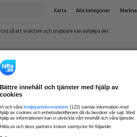
Karta
Alla kategorier
Marknad
tod så att vi lättare och snabbare kan avhjälpa det.
Bättre innehåll och tjänster med hjälp av
cookies
Vi och våra
tredjepartsleverantörer
(122) samlar information med
hjälp av cookies och enhetsidentifierare då du besöker vår sajt. Med
hjälp av informationen kan vi utveckla vårt innehåll och våra tjänster.
Marknadsför företaget på
Hitta.se och dess partners kräver samtycke för följande:
hitta.se