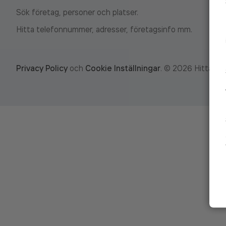
Sök företag, personer och platser.
Hitta telefonnummer, adresser, företagsinfo mm.
Privacy Policy
och
Cookie Inställningar
.
©
2026
Hitta.se