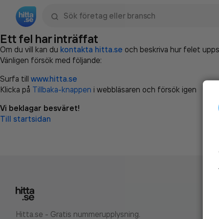
Sök namn, gata, ort, telefon, företag, sökord
Ett fel har inträffat
Om du vill kan du
kontakta hitta.se
och beskriva hur felet upps
Vänligen försök med följande:
Surfa till
www.hitta.se
Klicka på
Tillbaka-knappen
i webbläsaren och försök igen
Vi beklagar besväret!
Till startsidan
Hitta.se - Gratis nummerupplysning.