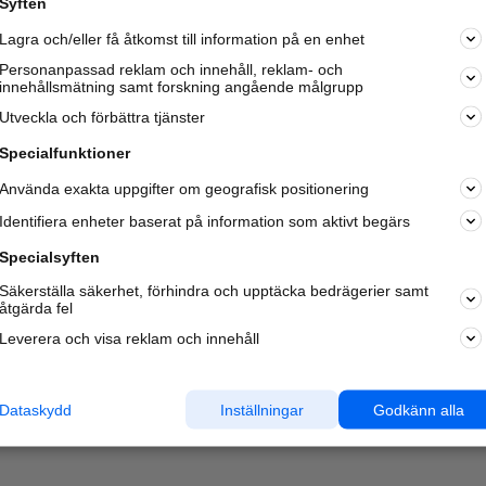
Syften
Kom igång och annonsera mot
Lagra och/eller få åtkomst till information på en enhet
nya kunder och
samarbetspartners nära dig.
Personanpassad reklam och innehåll, reklam- och
innehållsmätning samt forskning angående målgrupp
Läs mer här
Utveckla och förbättra tjänster
Specialfunktioner
Använda exakta uppgifter om geografisk positionering
Identifiera enheter baserat på information som aktivt begärs
Specialsyften
Säkerställa säkerhet, förhindra och upptäcka bedrägerier samt
åtgärda fel
Leverera och visa reklam och innehåll
Dataskydd
Inställningar
Godkänn alla