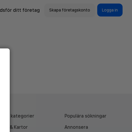
sför ditt företag
Skapa företagskonto
Logga in
Alla kategorier
Populära sökningar
API & Kartor
Annonsera