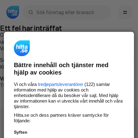
Sök namn, gata, ort, telefon, företag, sökord
Ett fel har inträffat
Om du vill kan du
kontakta hitta.se
och beskriva hur felet
uppstod så att vi lättare och snabbare kan avhjälpa det.
Vänligen försök med följande:
Surfa till
www.hitta.se
Bättre innehåll och tjänster med
Klicka på
Tillbaka-knappen
i webbläsaren och försök igen
hjälp av cookies
Vi beklagar besväret!
Vi och våra
tredjepartsleverantörer
(122) samlar
Till startsidan
information med hjälp av cookies och
enhetsidentifierare då du besöker vår sajt. Med hjälp
av informationen kan vi utveckla vårt innehåll och våra
tjänster.
Hitta.se och dess partners kräver samtycke för
följande:
Syften
Hitta.se - Gratis nummerupplysning.