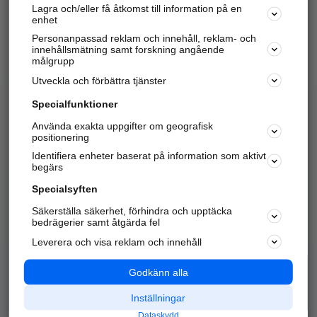
Lagra och/eller få åtkomst till information på en
Sök företag, personer och platser.
enhet
Personanpassad reklam och innehåll, reklam- och
Hitta telefonnummer, adresser, företagsinfo mm.
innehållsmätning samt forskning angående
målgrupp
Utveckla och förbättra tjänster
Marknadsför företaget
på hitta.se
Specialfunktioner
Använda exakta uppgifter om geografisk
Kom igång och annonsera mot
positionering
nya kunder och
Identifiera enheter baserat på information som aktivt
samarbetspartners nära dig.
begärs
Läs mer här
Specialsyften
Säkerställa säkerhet, förhindra och upptäcka
Alla kategorier
Populära sökningar
bedrägerier samt åtgärda fel
Leverera och visa reklam och innehåll
API & Kartor
Annonsera
Logga in
Integritet
Godkänn alla
Om oss
Nödnummer
Inställningar
Dataskydd