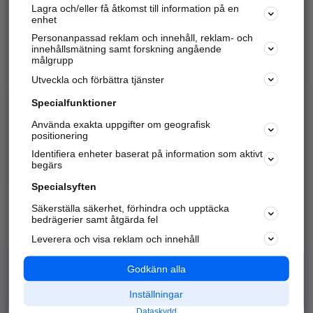
Lagra och/eller få åtkomst till information på en
Sök företag, personer och platser.
enhet
Personanpassad reklam och innehåll, reklam- och
Hitta telefonnummer, adresser, företagsinfo mm.
innehållsmätning samt forskning angående
målgrupp
Utveckla och förbättra tjänster
Marknadsför företaget
på hitta.se
Specialfunktioner
Använda exakta uppgifter om geografisk
Kom igång och annonsera mot
positionering
nya kunder och
Identifiera enheter baserat på information som aktivt
samarbetspartners nära dig.
begärs
Läs mer här
Specialsyften
Säkerställa säkerhet, förhindra och upptäcka
Alla kategorier
Populära sökningar
bedrägerier samt åtgärda fel
Leverera och visa reklam och innehåll
API & Kartor
Annonsera
Logga in
Integritet
Godkänn alla
Om oss
Nödnummer
Inställningar
Dataskydd