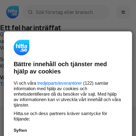
Sök namn, gata, ort, telefon, företag, sökord
Ett fel har inträffat
Om du vill kan du
kontakta hitta.se
och beskriva hur felet
uppstod så att vi lättare och snabbare kan avhjälpa det.
Vänligen försök med följande:
Surfa till
www.hitta.se
Bättre innehåll och tjänster med
Klicka på
Tillbaka-knappen
i webbläsaren och försök igen
hjälp av cookies
Vi beklagar besväret!
Vi och våra
tredjepartsleverantörer
(122) samlar
Till startsidan
information med hjälp av cookies och
enhetsidentifierare då du besöker vår sajt. Med hjälp
av informationen kan vi utveckla vårt innehåll och våra
tjänster.
Hitta.se och dess partners kräver samtycke för
följande:
Syften
Hitta.se - Gratis nummerupplysning.