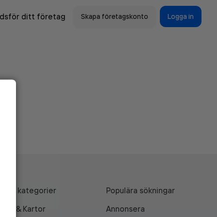
sför ditt företag
Skapa företagskonto
Logga in
Alla kategorier
Populära sökningar
API & Kartor
Annonsera