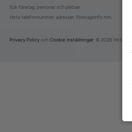
Sök företag, personer och platser.
Hitta telefonnummer, adresser, företagsinfo mm.
Privacy Policy
och
Cookie Inställningar
.
©
2026
Hitta.se