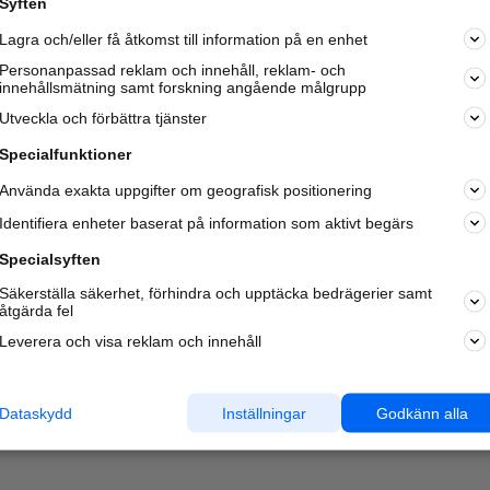
Syften
Kom igång och annonsera mot
Lagra och/eller få åtkomst till information på en enhet
nya kunder och
samarbetspartners nära dig.
Personanpassad reklam och innehåll, reklam- och
innehållsmätning samt forskning angående målgrupp
Läs mer här
Utveckla och förbättra tjänster
Specialfunktioner
Använda exakta uppgifter om geografisk positionering
Identifiera enheter baserat på information som aktivt begärs
Specialsyften
Säkerställa säkerhet, förhindra och upptäcka bedrägerier samt
åtgärda fel
Leverera och visa reklam och innehåll
Dataskydd
Inställningar
Godkänn alla