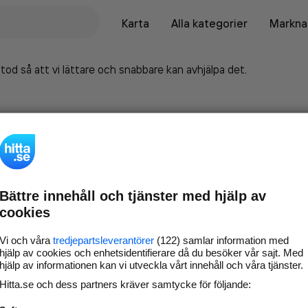
Karta
Alla kategorier
Marknad
tod så att vi lättare och snabbare kan avhjälpa det.
Bättre innehåll och tjänster med hjälp av
cookies
Vi och våra
tredjepartsleverantörer
(122) samlar information med
hjälp av cookies och enhetsidentifierare då du besöker vår sajt. Med
hjälp av informationen kan vi utveckla vårt innehåll och våra tjänster.
Marknadsför företaget på
Hitta.se och dess partners kräver samtycke för följande:
hitta.se