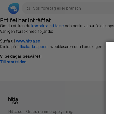
Sök namn, gata, ort, telefon, företag, sökord
Ett fel har inträffat
Om du vill kan du
kontakta hitta.se
och beskriva hur felet upps
Vänligen försök med följande:
Surfa till
www.hitta.se
Klicka på
Tillbaka-knappen
i webbläsaren och försök igen
Vi beklagar besväret!
Till startsidan
Hitta.se - Gratis nummerupplysning.