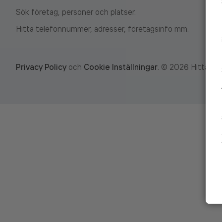
Sök företag, personer och platser.
Hitta telefonnummer, adresser, företagsinfo mm.
Privacy Policy
och
Cookie Inställningar
.
©
2026
Hitta.se