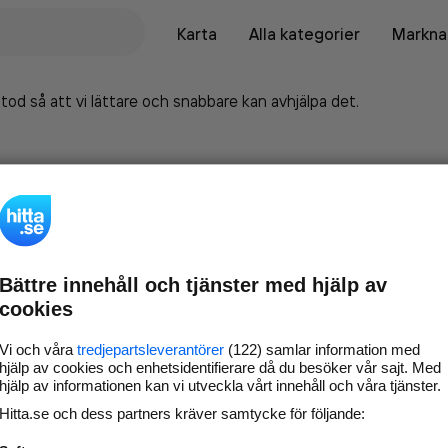
Karta
Alla kategorier
Marknad
tod så att vi lättare och snabbare kan avhjälpa det.
Bättre innehåll och tjänster med hjälp av
cookies
Vi och våra
tredjepartsleverantörer
(122) samlar information med
hjälp av cookies och enhetsidentifierare då du besöker vår sajt. Med
hjälp av informationen kan vi utveckla vårt innehåll och våra tjänster.
Marknadsför företaget på
Hitta.se och dess partners kräver samtycke för följande:
hitta.se