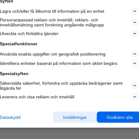
Syften
Kom igång och annonsera mot
Lagra och/eller få åtkomst till information på en enhet
nya kunder och
samarbetspartners nära dig.
Personanpassad reklam och innehåll, reklam- och
innehållsmätning samt forskning angående målgrupp
Läs mer här
Utveckla och förbättra tjänster
Specialfunktioner
Använda exakta uppgifter om geografisk positionering
Identifiera enheter baserat på information som aktivt begärs
Specialsyften
Säkerställa säkerhet, förhindra och upptäcka bedrägerier samt
åtgärda fel
Leverera och visa reklam och innehåll
Dataskydd
Inställningar
Godkänn alla