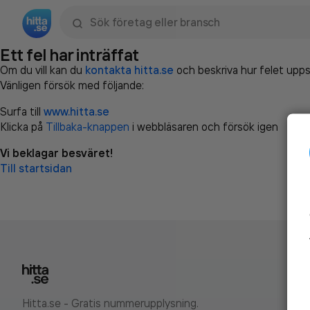
Sök namn, gata, ort, telefon, företag, sökord
Ett fel har inträffat
Om du vill kan du
kontakta hitta.se
och beskriva hur felet upps
Vänligen försök med följande:
Surfa till
www.hitta.se
Klicka på
Tillbaka-knappen
i webbläsaren och försök igen
Vi beklagar besväret!
Till startsidan
Hitta.se - Gratis nummerupplysning.