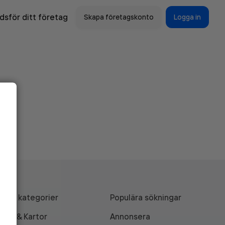
sför ditt företag
Skapa företagskonto
Logga in
Alla kategorier
Populära sökningar
API & Kartor
Annonsera