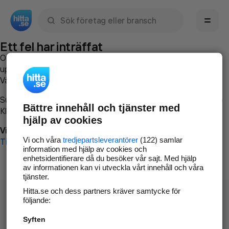
Sök namn, gata, ort, telefon, företag, sökord
Ett fel har inträffat
Om du vill kan du
kontakta hitta.se
och beskriva hur felet
uppstod så att vi lättare och snabbare kan avhjälpa det.
Vänligen försök med följande:
Surfa till
www.hitta.se
Bättre innehåll och tjänster med
Klicka på
Tillbaka-knappen
i webbläsaren och försök igen
hjälp av cookies
Vi beklagar besväret!
Vi och våra
tredjepartsleverantörer
(122) samlar
Till startsidan
information med hjälp av cookies och
enhetsidentifierare då du besöker vår sajt. Med hjälp
av informationen kan vi utveckla vårt innehåll och våra
tjänster.
Hitta.se och dess partners kräver samtycke för
följande:
Syften
Hitta.se - Gratis nummerupplysning.