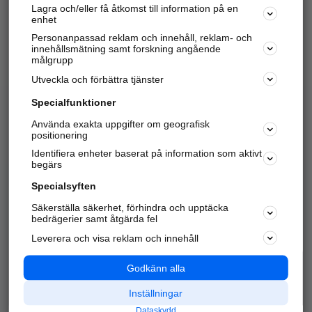
Lagra och/eller få åtkomst till information på en
Sök företag, personer och platser.
enhet
Personanpassad reklam och innehåll, reklam- och
Hitta telefonnummer, adresser, företagsinfo mm.
innehållsmätning samt forskning angående
målgrupp
Utveckla och förbättra tjänster
Marknadsför företaget
på hitta.se
Specialfunktioner
Använda exakta uppgifter om geografisk
Kom igång och annonsera mot
positionering
nya kunder och
Identifiera enheter baserat på information som aktivt
samarbetspartners nära dig.
begärs
Läs mer här
Specialsyften
Säkerställa säkerhet, förhindra och upptäcka
Alla kategorier
Populära sökningar
bedrägerier samt åtgärda fel
Leverera och visa reklam och innehåll
API & Kartor
Annonsera
Logga in
Integritet
Godkänn alla
Om oss
Nödnummer
Inställningar
Dataskydd