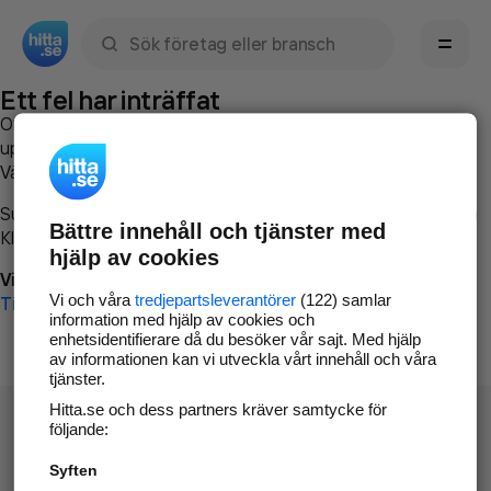
Sök namn, gata, ort, telefon, företag, sökord
Ett fel har inträffat
Om du vill kan du
kontakta hitta.se
och beskriva hur felet
uppstod så att vi lättare och snabbare kan avhjälpa det.
Vänligen försök med följande:
Surfa till
www.hitta.se
Bättre innehåll och tjänster med
Klicka på
Tillbaka-knappen
i webbläsaren och försök igen
hjälp av cookies
Vi beklagar besväret!
Vi och våra
tredjepartsleverantörer
(122) samlar
Till startsidan
information med hjälp av cookies och
enhetsidentifierare då du besöker vår sajt. Med hjälp
av informationen kan vi utveckla vårt innehåll och våra
tjänster.
Hitta.se och dess partners kräver samtycke för
följande:
Syften
Hitta.se - Gratis nummerupplysning.