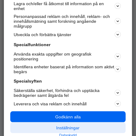
Lagra och/eller få åtkomst till information på en
Sök företag, personer och platser.
enhet
Personanpassad reklam och innehåll, reklam- och
Hitta telefonnummer, adresser, företagsinfo mm.
innehållsmätning samt forskning angående
målgrupp
Utveckla och förbättra tjänster
Marknadsför företaget
på hitta.se
Specialfunktioner
Använda exakta uppgifter om geografisk
Kom igång och annonsera mot
positionering
nya kunder och
Identifiera enheter baserat på information som aktivt
samarbetspartners nära dig.
begärs
Läs mer här
Specialsyften
Säkerställa säkerhet, förhindra och upptäcka
Alla kategorier
Populära sökningar
bedrägerier samt åtgärda fel
Leverera och visa reklam och innehåll
API & Kartor
Annonsera
Logga in
Integritet
Godkänn alla
Om oss
Nödnummer
Inställningar
Dataskydd