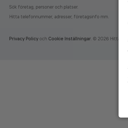
Sök företag, personer och platser.
Hitta telefonnummer, adresser, företagsinfo mm.
Privacy Policy
och
Cookie Inställningar
.
©
2026
Hitta.se