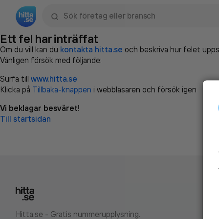
Sök namn, gata, ort, telefon, företag, sökord
Ett fel har inträffat
Om du vill kan du
kontakta hitta.se
och beskriva hur felet upps
Vänligen försök med följande:
Surfa till
www.hitta.se
Klicka på
Tillbaka-knappen
i webbläsaren och försök igen
Vi beklagar besväret!
Till startsidan
Hitta.se - Gratis nummerupplysning.