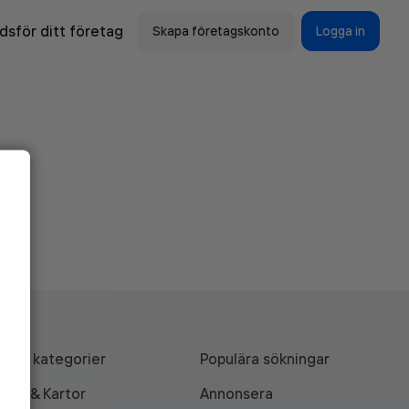
sför ditt företag
Skapa företagskonto
Logga in
Alla kategorier
Populära sökningar
API & Kartor
Annonsera