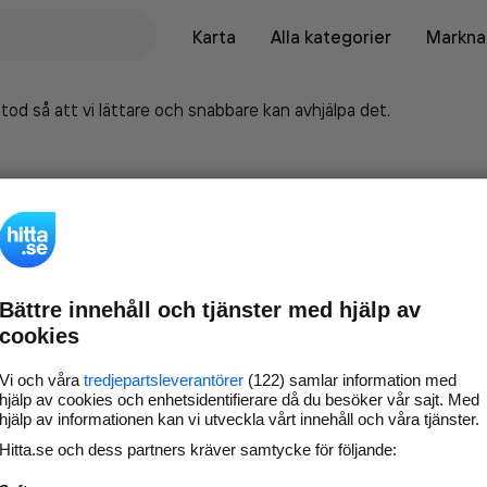
Karta
Alla kategorier
Marknad
tod så att vi lättare och snabbare kan avhjälpa det.
Bättre innehåll och tjänster med hjälp av
cookies
Vi och våra
tredjepartsleverantörer
(122) samlar information med
hjälp av cookies och enhetsidentifierare då du besöker vår sajt. Med
hjälp av informationen kan vi utveckla vårt innehåll och våra tjänster.
Marknadsför företaget på
Hitta.se och dess partners kräver samtycke för följande:
hitta.se