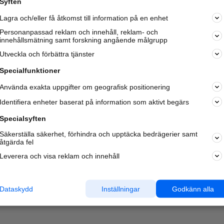
Syften
Kom igång och annonsera mot
Lagra och/eller få åtkomst till information på en enhet
nya kunder och
samarbetspartners nära dig.
Personanpassad reklam och innehåll, reklam- och
innehållsmätning samt forskning angående målgrupp
Läs mer här
Utveckla och förbättra tjänster
Specialfunktioner
Använda exakta uppgifter om geografisk positionering
Identifiera enheter baserat på information som aktivt begärs
Specialsyften
Säkerställa säkerhet, förhindra och upptäcka bedrägerier samt
åtgärda fel
Leverera och visa reklam och innehåll
Dataskydd
Inställningar
Godkänn alla