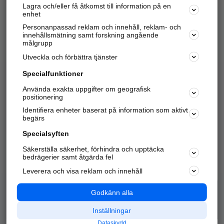
Lagra och/eller få åtkomst till information på en
Sök företag, personer och platser.
enhet
Personanpassad reklam och innehåll, reklam- och
Hitta telefonnummer, adresser, företagsinfo mm.
innehållsmätning samt forskning angående
målgrupp
Utveckla och förbättra tjänster
Marknadsför företaget
på hitta.se
Specialfunktioner
Använda exakta uppgifter om geografisk
Kom igång och annonsera mot
positionering
nya kunder och
Identifiera enheter baserat på information som aktivt
samarbetspartners nära dig.
begärs
Läs mer här
Specialsyften
Säkerställa säkerhet, förhindra och upptäcka
Alla kategorier
Populära sökningar
bedrägerier samt åtgärda fel
Leverera och visa reklam och innehåll
API & Kartor
Annonsera
Logga in
Integritet
Godkänn alla
Om oss
Nödnummer
Inställningar
Dataskydd