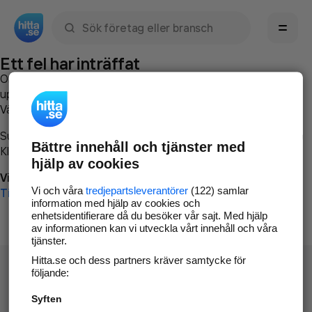
Sök namn, gata, ort, telefon, företag, sökord
Ett fel har inträffat
Om du vill kan du
kontakta hitta.se
och beskriva hur felet
uppstod så att vi lättare och snabbare kan avhjälpa det.
Vänligen försök med följande:
Surfa till
www.hitta.se
Bättre innehåll och tjänster med
Klicka på
Tillbaka-knappen
i webbläsaren och försök igen
hjälp av cookies
Vi beklagar besväret!
Vi och våra
tredjepartsleverantörer
(122) samlar
Till startsidan
information med hjälp av cookies och
enhetsidentifierare då du besöker vår sajt. Med hjälp
av informationen kan vi utveckla vårt innehåll och våra
tjänster.
Hitta.se och dess partners kräver samtycke för
följande:
Syften
Hitta.se - Gratis nummerupplysning.