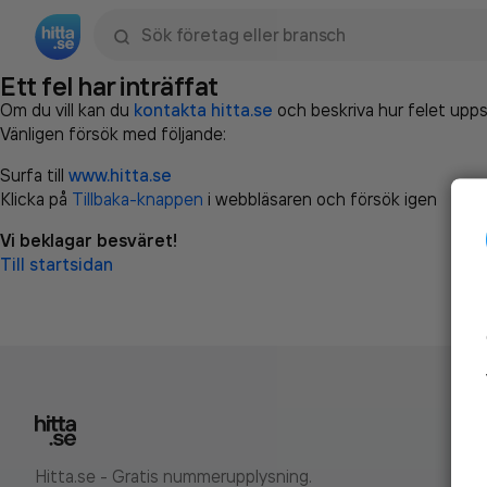
Sök namn, gata, ort, telefon, företag, sökord
Ett fel har inträffat
Om du vill kan du
kontakta hitta.se
och beskriva hur felet upps
Vänligen försök med följande:
Surfa till
www.hitta.se
Klicka på
Tillbaka-knappen
i webbläsaren och försök igen
Vi beklagar besväret!
Till startsidan
Hitta.se - Gratis nummerupplysning.