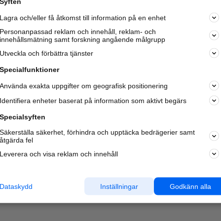
Syften
Kom igång och annonsera mot
Lagra och/eller få åtkomst till information på en enhet
nya kunder och
samarbetspartners nära dig.
Personanpassad reklam och innehåll, reklam- och
innehållsmätning samt forskning angående målgrupp
Läs mer här
Utveckla och förbättra tjänster
Specialfunktioner
Använda exakta uppgifter om geografisk positionering
Identifiera enheter baserat på information som aktivt begärs
Specialsyften
Säkerställa säkerhet, förhindra och upptäcka bedrägerier samt
åtgärda fel
Leverera och visa reklam och innehåll
Dataskydd
Inställningar
Godkänn alla