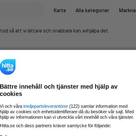
Karta
Alla kategorier
Marknad
tod så att vi lättare och snabbare kan avhjälpa det.
Bättre innehåll och tjänster med hjälp av
cookies
Vi och våra
tredjepartsleverantörer
(122) samlar information med
hjälp av cookies och enhetsidentifierare då du besöker vår sajt. Med
hjälp av informationen kan vi utveckla vårt innehåll och våra tjänster.
Marknadsför företaget på
Hitta.se och dess partners kräver samtycke för följande:
hitta.se