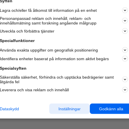
Syften
Kom igång och annonsera mot
Lagra och/eller få åtkomst till information på en enhet
nya kunder och
samarbetspartners nära dig.
Personanpassad reklam och innehåll, reklam- och
innehållsmätning samt forskning angående målgrupp
Läs mer här
Utveckla och förbättra tjänster
Specialfunktioner
Använda exakta uppgifter om geografisk positionering
Identifiera enheter baserat på information som aktivt begärs
Specialsyften
Säkerställa säkerhet, förhindra och upptäcka bedrägerier samt
åtgärda fel
Leverera och visa reklam och innehåll
Dataskydd
Inställningar
Godkänn alla