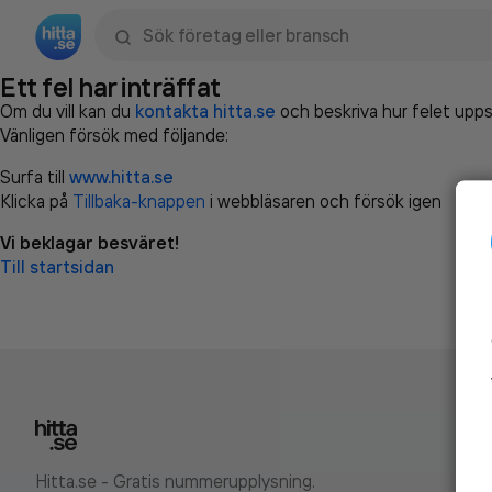
Sök namn, gata, ort, telefon, företag, sökord
Ett fel har inträffat
Om du vill kan du
kontakta hitta.se
och beskriva hur felet upps
Vänligen försök med följande:
Surfa till
www.hitta.se
Klicka på
Tillbaka-knappen
i webbläsaren och försök igen
Vi beklagar besväret!
Till startsidan
Hitta.se - Gratis nummerupplysning.