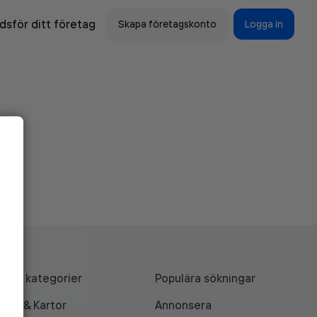
sför ditt företag
Skapa företagskonto
Logga in
Alla kategorier
Populära sökningar
API & Kartor
Annonsera