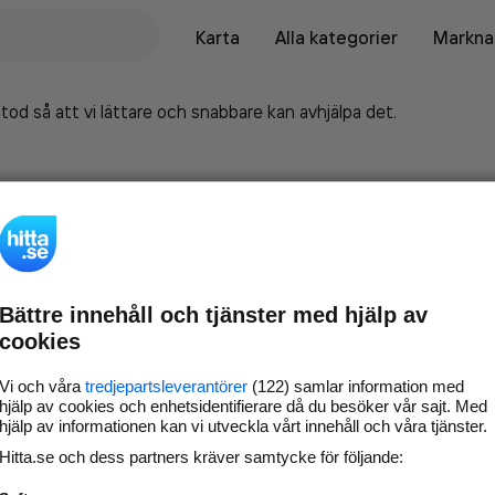
Karta
Alla kategorier
Marknad
tod så att vi lättare och snabbare kan avhjälpa det.
Bättre innehåll och tjänster med hjälp av
cookies
Vi och våra
tredjepartsleverantörer
(122) samlar information med
hjälp av cookies och enhetsidentifierare då du besöker vår sajt. Med
hjälp av informationen kan vi utveckla vårt innehåll och våra tjänster.
Marknadsför företaget på
Hitta.se och dess partners kräver samtycke för följande:
hitta.se