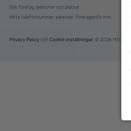
Sök företag, personer och platser.
Hitta telefonnummer, adresser, företagsinfo mm.
Privacy Policy
och
Cookie Inställningar
.
©
2026
Hitta.se