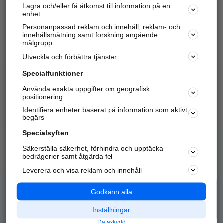
Lagra och/eller få åtkomst till information på en
Sök företag, personer och platser.
enhet
Personanpassad reklam och innehåll, reklam- och
Hitta telefonnummer, adresser, företagsinfo mm.
innehållsmätning samt forskning angående
målgrupp
Utveckla och förbättra tjänster
Marknadsför företaget
på hitta.se
Specialfunktioner
Använda exakta uppgifter om geografisk
Kom igång och annonsera mot
positionering
nya kunder och
Identifiera enheter baserat på information som aktivt
samarbetspartners nära dig.
begärs
Läs mer här
Specialsyften
Säkerställa säkerhet, förhindra och upptäcka
Alla kategorier
Populära sökningar
bedrägerier samt åtgärda fel
Leverera och visa reklam och innehåll
API & Kartor
Annonsera
Logga in
Integritet
Godkänn alla
Om oss
Nödnummer
Inställningar
Dataskydd