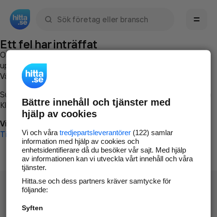
Sök namn, gata, ort, telefon, företag, sökord
Ett fel har inträffat
Om du vill kan du
kontakta hitta.se
och beskriva hur felet
uppstod så att vi lättare och snabbare kan avhjälpa det.
Vänligen försök med följande:
Surfa till
www.hitta.se
Bättre innehåll och tjänster med
Klicka på
Tillbaka-knappen
i webbläsaren och försök igen
hjälp av cookies
Vi beklagar besväret!
Vi och våra
tredjepartsleverantörer
(122) samlar
Till startsidan
information med hjälp av cookies och
enhetsidentifierare då du besöker vår sajt. Med hjälp
av informationen kan vi utveckla vårt innehåll och våra
tjänster.
Hitta.se och dess partners kräver samtycke för
följande:
Syften
Hitta.se - Gratis nummerupplysning.