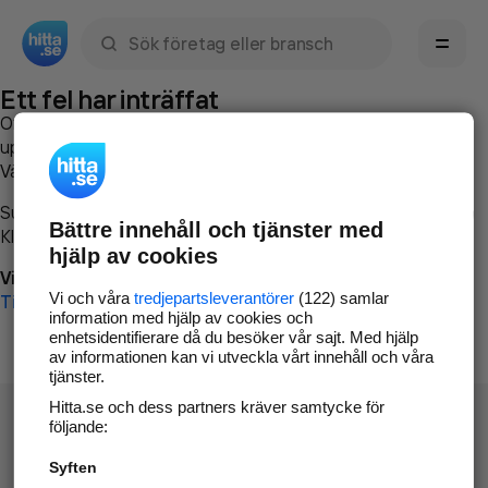
Sök namn, gata, ort, telefon, företag, sökord
Ett fel har inträffat
Om du vill kan du
kontakta hitta.se
och beskriva hur felet
uppstod så att vi lättare och snabbare kan avhjälpa det.
Vänligen försök med följande:
Surfa till
www.hitta.se
Bättre innehåll och tjänster med
Klicka på
Tillbaka-knappen
i webbläsaren och försök igen
hjälp av cookies
Vi beklagar besväret!
Vi och våra
tredjepartsleverantörer
(122) samlar
Till startsidan
information med hjälp av cookies och
enhetsidentifierare då du besöker vår sajt. Med hjälp
av informationen kan vi utveckla vårt innehåll och våra
tjänster.
Hitta.se och dess partners kräver samtycke för
följande:
Syften
Hitta.se - Gratis nummerupplysning.