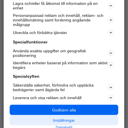
Lagra och/eller få åtkomst till information på en
Sök företag, personer och platser.
enhet
Personanpassad reklam och innehåll, reklam- och
Hitta telefonnummer, adresser, företagsinfo mm.
innehållsmätning samt forskning angående
målgrupp
Utveckla och förbättra tjänster
Marknadsför företaget
på hitta.se
Specialfunktioner
Använda exakta uppgifter om geografisk
Kom igång och annonsera mot
positionering
nya kunder och
Identifiera enheter baserat på information som aktivt
samarbetspartners nära dig.
begärs
Läs mer här
Specialsyften
Säkerställa säkerhet, förhindra och upptäcka
Alla kategorier
Populära sökningar
bedrägerier samt åtgärda fel
Leverera och visa reklam och innehåll
API & Kartor
Annonsera
Logga in
Integritet
Godkänn alla
Om oss
Nödnummer
Inställningar
Dataskydd