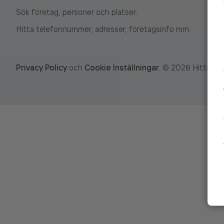
Sök företag, personer och platser.
Hitta telefonnummer, adresser, företagsinfo mm.
Privacy Policy
och
Cookie Inställningar
.
©
2026
Hitta.se