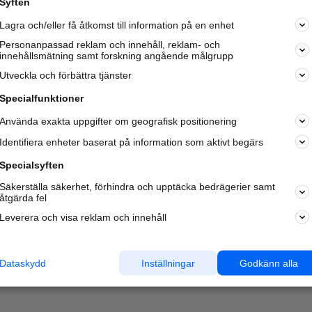
Syften
Kom igång och annonsera mot
Lagra och/eller få åtkomst till information på en enhet
nya kunder och
samarbetspartners nära dig.
Personanpassad reklam och innehåll, reklam- och
innehållsmätning samt forskning angående målgrupp
Läs mer här
Utveckla och förbättra tjänster
Specialfunktioner
Använda exakta uppgifter om geografisk positionering
Identifiera enheter baserat på information som aktivt begärs
Specialsyften
Säkerställa säkerhet, förhindra och upptäcka bedrägerier samt
åtgärda fel
Leverera och visa reklam och innehåll
Dataskydd
Inställningar
Godkänn alla