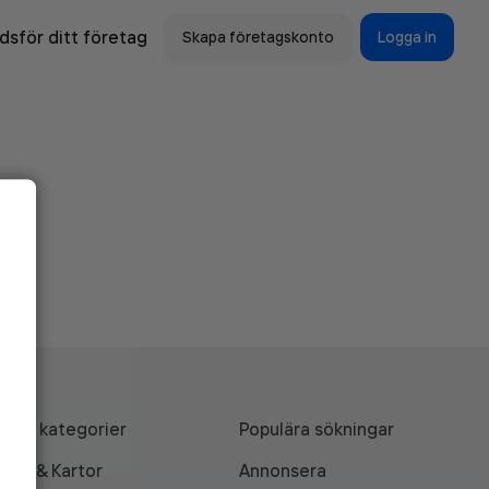
sför ditt företag
Skapa företagskonto
Logga in
Alla kategorier
Populära sökningar
API & Kartor
Annonsera