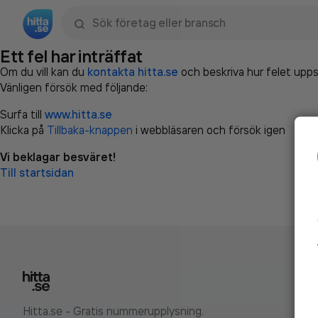
Sök namn, gata, ort, telefon, företag, sökord
Ett fel har inträffat
Om du vill kan du
kontakta hitta.se
och beskriva hur felet upps
Vänligen försök med följande:
Surfa till
www.hitta.se
Klicka på
Tillbaka-knappen
i webbläsaren och försök igen
Vi beklagar besväret!
Till startsidan
Hitta.se - Gratis nummerupplysning.