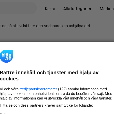
Karta
Alla kategorier
Marknad
tod så att vi lättare och snabbare kan avhjälpa det.
Bättre innehåll och tjänster med hjälp av
cookies
Vi och våra
tredjepartsleverantörer
(122) samlar information med
hjälp av cookies och enhetsidentifierare då du besöker vår sajt. Med
hjälp av informationen kan vi utveckla vårt innehåll och våra tjänster.
Marknadsför företaget på
Hitta.se och dess partners kräver samtycke för följande:
hitta.se