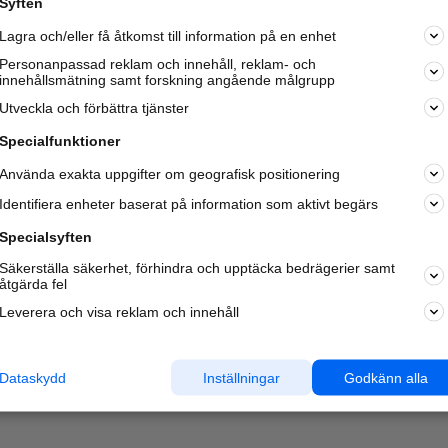
Syften
Kom igång och annonsera mot
Lagra och/eller få åtkomst till information på en enhet
nya kunder och
samarbetspartners nära dig.
Personanpassad reklam och innehåll, reklam- och
innehållsmätning samt forskning angående målgrupp
Läs mer här
Utveckla och förbättra tjänster
Specialfunktioner
Använda exakta uppgifter om geografisk positionering
Identifiera enheter baserat på information som aktivt begärs
Specialsyften
Säkerställa säkerhet, förhindra och upptäcka bedrägerier samt
åtgärda fel
Leverera och visa reklam och innehåll
Dataskydd
Inställningar
Godkänn alla