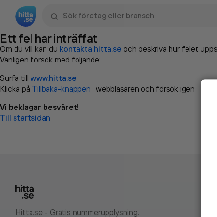
Sök namn, gata, ort, telefon, företag, sökord
Ett fel har inträffat
Om du vill kan du
kontakta hitta.se
och beskriva hur felet upps
Vänligen försök med följande:
Surfa till
www.hitta.se
Klicka på
Tillbaka-knappen
i webbläsaren och försök igen
Vi beklagar besväret!
Till startsidan
Hitta.se - Gratis nummerupplysning.