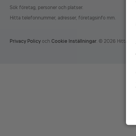
Sök företag, personer och platser.
Hitta telefonnummer, adresser, företagsinfo mm.
Privacy Policy
och
Cookie Inställningar
.
©
2026
Hitta.se