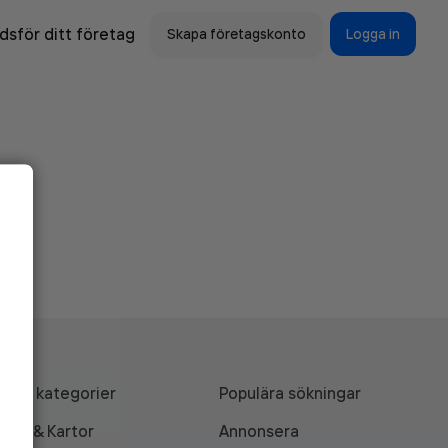
sför ditt företag
Skapa företagskonto
Logga in
Alla kategorier
Populära sökningar
API & Kartor
Annonsera