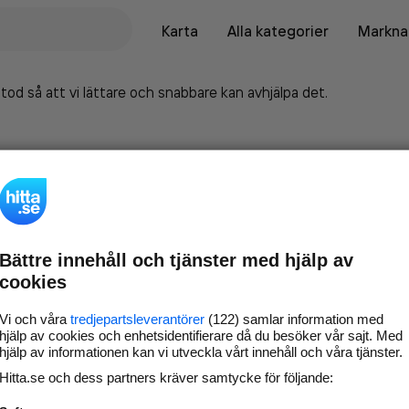
Karta
Alla kategorier
Marknad
tod så att vi lättare och snabbare kan avhjälpa det.
Bättre innehåll och tjänster med hjälp av
cookies
Vi och våra
tredjepartsleverantörer
(122) samlar information med
hjälp av cookies och enhetsidentifierare då du besöker vår sajt. Med
hjälp av informationen kan vi utveckla vårt innehåll och våra tjänster.
Marknadsför företaget på
Hitta.se och dess partners kräver samtycke för följande:
hitta.se