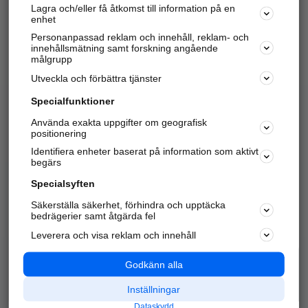
Lagra och/eller få åtkomst till information på en
Sök företag, personer och platser.
enhet
Personanpassad reklam och innehåll, reklam- och
Hitta telefonnummer, adresser, företagsinfo mm.
innehållsmätning samt forskning angående
målgrupp
Utveckla och förbättra tjänster
Marknadsför företaget
på hitta.se
Specialfunktioner
Använda exakta uppgifter om geografisk
Kom igång och annonsera mot
positionering
nya kunder och
Identifiera enheter baserat på information som aktivt
samarbetspartners nära dig.
begärs
Läs mer här
Specialsyften
Säkerställa säkerhet, förhindra och upptäcka
Alla kategorier
Populära sökningar
bedrägerier samt åtgärda fel
Leverera och visa reklam och innehåll
API & Kartor
Annonsera
Logga in
Integritet
Godkänn alla
Om oss
Nödnummer
Inställningar
Dataskydd