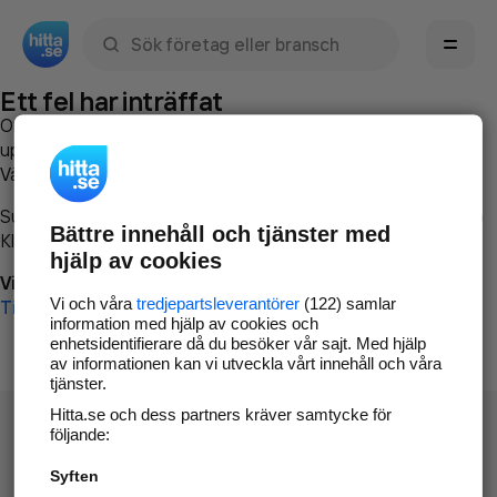
Sök namn, gata, ort, telefon, företag, sökord
Ett fel har inträffat
Om du vill kan du
kontakta hitta.se
och beskriva hur felet
uppstod så att vi lättare och snabbare kan avhjälpa det.
Vänligen försök med följande:
Surfa till
www.hitta.se
Bättre innehåll och tjänster med
Klicka på
Tillbaka-knappen
i webbläsaren och försök igen
hjälp av cookies
Vi beklagar besväret!
Vi och våra
tredjepartsleverantörer
(122) samlar
Till startsidan
information med hjälp av cookies och
enhetsidentifierare då du besöker vår sajt. Med hjälp
av informationen kan vi utveckla vårt innehåll och våra
tjänster.
Hitta.se och dess partners kräver samtycke för
följande:
Syften
Hitta.se - Gratis nummerupplysning.