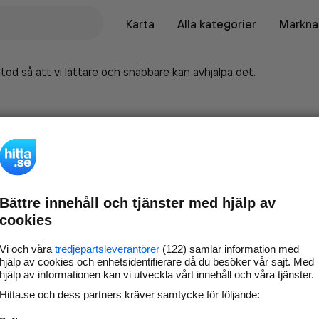
Karta
Alla kategorier
Marknad
tod så att vi lättare och snabbare kan avhjälpa det.
Bättre innehåll och tjänster med hjälp av
cookies
Vi och våra
tredjepartsleverantörer
(122) samlar information med
hjälp av cookies och enhetsidentifierare då du besöker vår sajt. Med
hjälp av informationen kan vi utveckla vårt innehåll och våra tjänster.
Marknadsför företaget på
Hitta.se och dess partners kräver samtycke för följande:
hitta.se