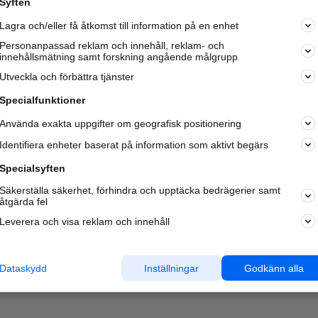
Syften
Kom igång och annonsera mot
Lagra och/eller få åtkomst till information på en enhet
nya kunder och
samarbetspartners nära dig.
Personanpassad reklam och innehåll, reklam- och
innehållsmätning samt forskning angående målgrupp
Läs mer här
Utveckla och förbättra tjänster
Specialfunktioner
Använda exakta uppgifter om geografisk positionering
Identifiera enheter baserat på information som aktivt begärs
Specialsyften
Säkerställa säkerhet, förhindra och upptäcka bedrägerier samt
åtgärda fel
Leverera och visa reklam och innehåll
Dataskydd
Inställningar
Godkänn alla