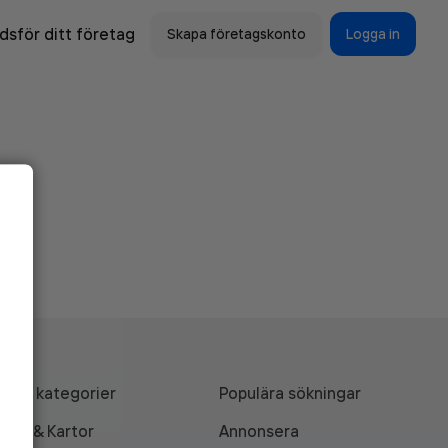
sför ditt företag
Skapa företagskonto
Logga in
Alla kategorier
Populära sökningar
API & Kartor
Annonsera