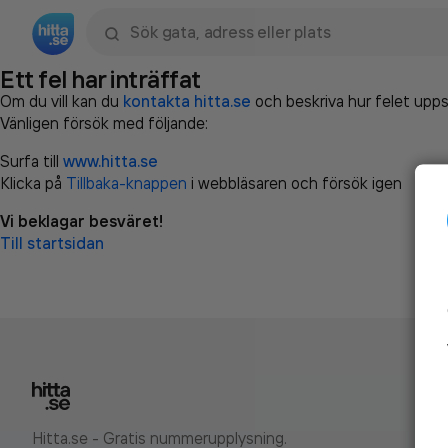
Sök namn, gata, ort, telefon, företag, sökord
Ett fel har inträffat
Om du vill kan du
kontakta hitta.se
och beskriva hur felet upps
Vänligen försök med följande:
Surfa till
www.hitta.se
Klicka på
Tillbaka-knappen
i webbläsaren och försök igen
Vi beklagar besväret!
Till startsidan
Hitta.se - Gratis nummerupplysning.