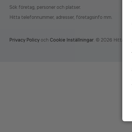
Sök företag, personer och platser.
Hitta telefonnummer, adresser, företagsinfo mm.
Privacy Policy
och
Cookie Inställningar
.
©
2026
Hitta.se