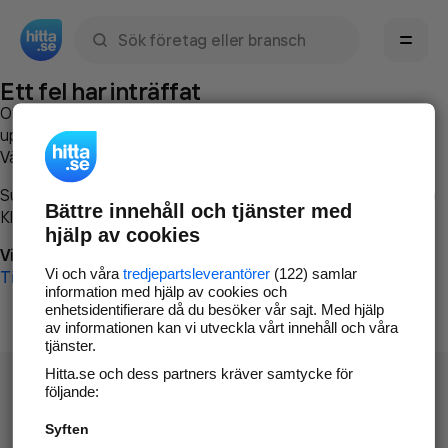
Sök namn, gata, ort, telefon, företag, sökord
Ett fel har inträffat
Om du vill kan du
kontakta hitta.se
och beskriva hur felet
uppstod så att vi lättare och snabbare kan avhjälpa det.
Vänligen försök med följande:
Surfa till
www.hitta.se
Bättre innehåll och tjänster med
Klicka på
Tillbaka-knappen
i webbläsaren och försök igen
hjälp av cookies
Vi beklagar besväret!
Vi och våra
tredjepartsleverantörer
(122) samlar
Till startsidan
information med hjälp av cookies och
enhetsidentifierare då du besöker vår sajt. Med hjälp
av informationen kan vi utveckla vårt innehåll och våra
tjänster.
Hitta.se och dess partners kräver samtycke för
följande:
Syften
Hitta.se - Gratis nummerupplysning.