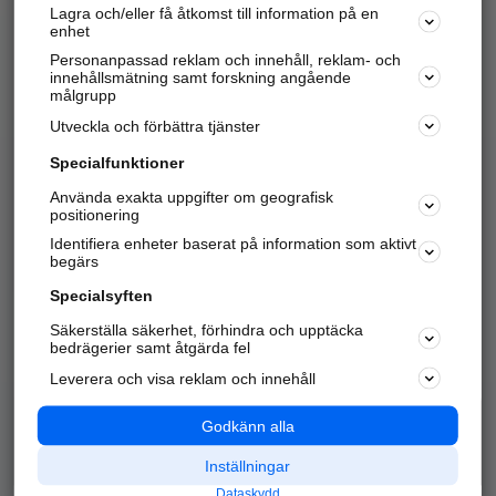
Lagra och/eller få åtkomst till information på en
Sök företag, personer och platser.
enhet
Personanpassad reklam och innehåll, reklam- och
Hitta telefonnummer, adresser, företagsinfo mm.
innehållsmätning samt forskning angående
målgrupp
Utveckla och förbättra tjänster
Marknadsför företaget
på hitta.se
Specialfunktioner
Använda exakta uppgifter om geografisk
Kom igång och annonsera mot
positionering
nya kunder och
Identifiera enheter baserat på information som aktivt
samarbetspartners nära dig.
begärs
Läs mer här
Specialsyften
Säkerställa säkerhet, förhindra och upptäcka
Alla kategorier
Populära sökningar
bedrägerier samt åtgärda fel
Leverera och visa reklam och innehåll
API & Kartor
Annonsera
Logga in
Integritet
Godkänn alla
Om oss
Nödnummer
Inställningar
Dataskydd