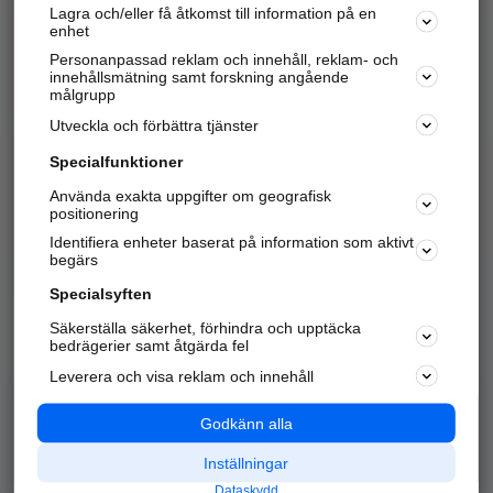
Lagra och/eller få åtkomst till information på en
Sök företag, personer och platser.
enhet
Personanpassad reklam och innehåll, reklam- och
Hitta telefonnummer, adresser, företagsinfo mm.
innehållsmätning samt forskning angående
målgrupp
Utveckla och förbättra tjänster
Marknadsför företaget
på hitta.se
Specialfunktioner
Använda exakta uppgifter om geografisk
Kom igång och annonsera mot
positionering
nya kunder och
Identifiera enheter baserat på information som aktivt
samarbetspartners nära dig.
begärs
Läs mer här
Specialsyften
Säkerställa säkerhet, förhindra och upptäcka
Alla kategorier
Populära sökningar
bedrägerier samt åtgärda fel
Leverera och visa reklam och innehåll
API & Kartor
Annonsera
Logga in
Integritet
Godkänn alla
Om oss
Nödnummer
Inställningar
Dataskydd