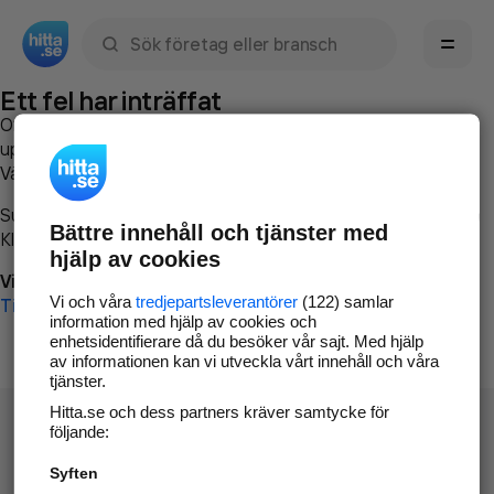
Sök namn, gata, ort, telefon, företag, sökord
Ett fel har inträffat
Om du vill kan du
kontakta hitta.se
och beskriva hur felet
uppstod så att vi lättare och snabbare kan avhjälpa det.
Vänligen försök med följande:
Surfa till
www.hitta.se
Bättre innehåll och tjänster med
Klicka på
Tillbaka-knappen
i webbläsaren och försök igen
hjälp av cookies
Vi beklagar besväret!
Vi och våra
tredjepartsleverantörer
(122) samlar
Till startsidan
information med hjälp av cookies och
enhetsidentifierare då du besöker vår sajt. Med hjälp
av informationen kan vi utveckla vårt innehåll och våra
tjänster.
Hitta.se och dess partners kräver samtycke för
följande:
Syften
Hitta.se - Gratis nummerupplysning.