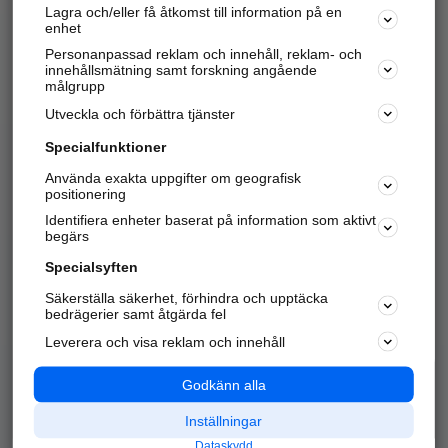
Lagra och/eller få åtkomst till information på en
Sök företag, personer och platser.
enhet
Personanpassad reklam och innehåll, reklam- och
Hitta telefonnummer, adresser, företagsinfo mm.
innehållsmätning samt forskning angående
målgrupp
Utveckla och förbättra tjänster
Marknadsför företaget
på hitta.se
Specialfunktioner
Använda exakta uppgifter om geografisk
Kom igång och annonsera mot
positionering
nya kunder och
Identifiera enheter baserat på information som aktivt
samarbetspartners nära dig.
begärs
Läs mer här
Specialsyften
Säkerställa säkerhet, förhindra och upptäcka
Alla kategorier
Populära sökningar
bedrägerier samt åtgärda fel
Leverera och visa reklam och innehåll
API & Kartor
Annonsera
Logga in
Integritet
Godkänn alla
Om oss
Nödnummer
Inställningar
Dataskydd