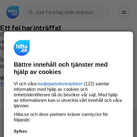
Sök namn, gata, ort, telefon, företag, sökord
Ett fel har inträffat
Om du vill kan du
kontakta hitta.se
och beskriva hur felet
uppstod så att vi lättare och snabbare kan avhjälpa det.
Vänligen försök med följande:
Surfa till
www.hitta.se
Bättre innehåll och tjänster med
Klicka på
Tillbaka-knappen
i webbläsaren och försök igen
hjälp av cookies
Vi beklagar besväret!
Vi och våra
tredjepartsleverantörer
(122) samlar
Till startsidan
information med hjälp av cookies och
enhetsidentifierare då du besöker vår sajt. Med hjälp
av informationen kan vi utveckla vårt innehåll och våra
tjänster.
Hitta.se och dess partners kräver samtycke för
följande:
Syften
Hitta.se - Gratis nummerupplysning.