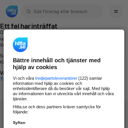
Sök namn, gata, ort, telefon, företag, sökord
Ett fel har inträffat
Om du vill kan du
kontakta hitta.se
och beskriva hur felet
uppstod så att vi lättare och snabbare kan avhjälpa det.
Vänligen försök med följande:
Surfa till
www.hitta.se
Bättre innehåll och tjänster med
Klicka på
Tillbaka-knappen
i webbläsaren och försök igen
hjälp av cookies
Vi beklagar besväret!
Vi och våra
tredjepartsleverantörer
(122) samlar
Till startsidan
information med hjälp av cookies och
enhetsidentifierare då du besöker vår sajt. Med hjälp
av informationen kan vi utveckla vårt innehåll och våra
tjänster.
Hitta.se och dess partners kräver samtycke för
följande:
Syften
Hitta.se - Gratis nummerupplysning.