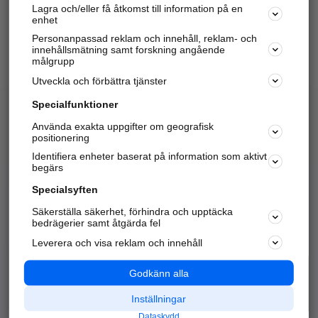
Lagra och/eller få åtkomst till information på en
Sök företag, personer och platser.
enhet
Personanpassad reklam och innehåll, reklam- och
Hitta telefonnummer, adresser, företagsinfo mm.
innehållsmätning samt forskning angående
målgrupp
Utveckla och förbättra tjänster
Marknadsför företaget
på hitta.se
Specialfunktioner
Använda exakta uppgifter om geografisk
Kom igång och annonsera mot
positionering
nya kunder och
Identifiera enheter baserat på information som aktivt
samarbetspartners nära dig.
begärs
Läs mer här
Specialsyften
Säkerställa säkerhet, förhindra och upptäcka
Alla kategorier
Populära sökningar
bedrägerier samt åtgärda fel
Leverera och visa reklam och innehåll
API & Kartor
Annonsera
Logga in
Integritet
Godkänn alla
Om oss
Nödnummer
Inställningar
Dataskydd