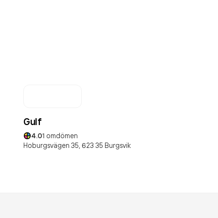
Gulf
4.0
1
omdömen
Hoburgsvägen 35,
623 35
Burgsvik