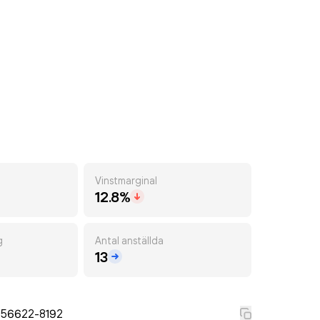
Vinstmarginal
12.8%
g
Antal anställda
13
556622-8192