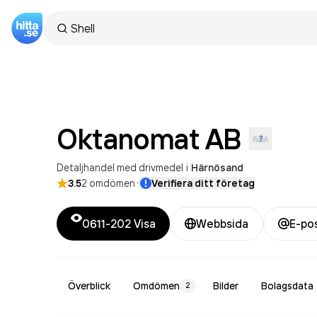
Oktanomat
AB
Detaljhandel med drivmedel
i
Härnösand
·
3.5
2
omdömen
Verifiera ditt företag
0611-202
Visa
Webbsida
E-po
Överblick
Omdömen
Bilder
Bolagsdata
2