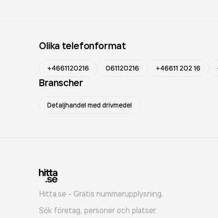
Olika telefonformat
+4661120216
061120216
+46611 202 16
Branscher
Detaljhandel med drivmedel
Hitta.se - Gratis nummerupplysning.
Sök företag, personer och platser.