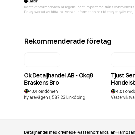
Källor
Kontaktinformationen är regelbundet importerad från Skatteverkets 
Bolagsverket av hitta.se. Annan information har företaget själv möjli
Rekommenderade företag
Ok Detaljhandel AB - Okq8
Tjust Se
Braskens Bro
Handels
4.0
1
omdömen
4.0
1
omd
Kylarevägen 1,
587 23
Linköping
Västerviksvä
Detaljhandel med drivmedel
Västernorrlands län
Härnösa