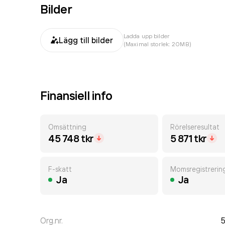
Bilder
Ladda upp bilder
Lägg till bilder
(Maximal storlek: 20MB)
Finansiell info
Omsättning
Rörelseresultat
45 748 tkr
5 871 tkr
F-skatt
Momsregistrerin
Ja
Ja
Org.nr.