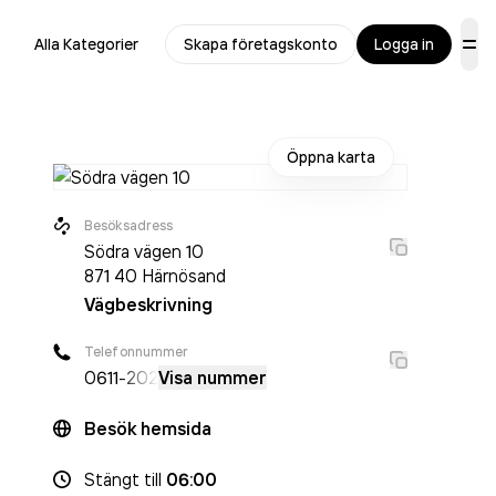
Alla Kategorier
Skapa företagskonto
Logga in
Öppna karta
Besöksadress
Södra vägen 10
871 40
Härnösand
Vägbeskrivning
Telefonnummer
0611
-202
Visa nummer
Besök hemsida
Stängt
till
06:00