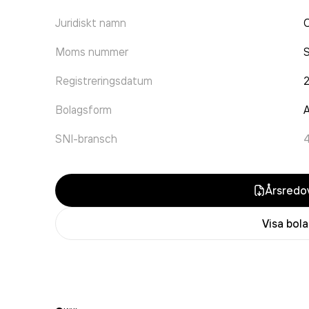
Juridiskt namn
Moms nummer
Registreringsdatum
Bolagsform
A
SNI-bransch
Årsredov
Visa bol