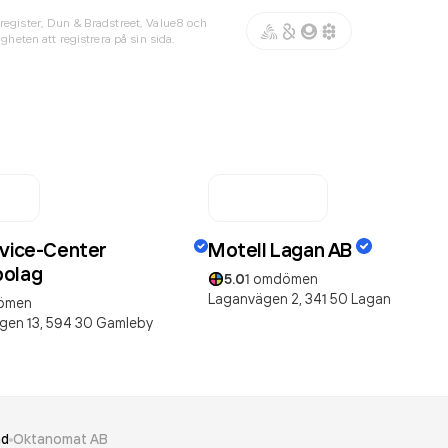
register, Dun & Bradstreet, Value8 och
gheten att registrera på sin sida.
rvice-Center
Motell Lagan AB
bolag
5.0
1
omdömen
Laganvägen 2,
341 50
Lagan
ömen
gen 13,
594 30
Gamleby
nd
Oktanomat AB