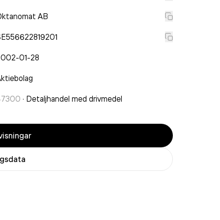
Oktanomat AB
SE556622819201
2002-01-28
ktiebolag
47300
·
Detaljhandel med drivmedel
isningar
agsdata