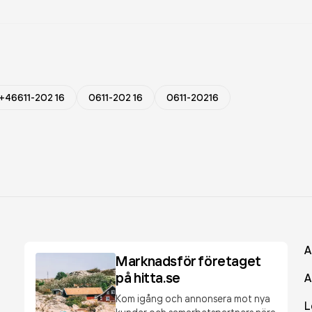
+46611-202 16
0611-202 16
0611-20216
A
Marknadsför företaget
på hitta.se
A
Kom igång och annonsera mot nya
L