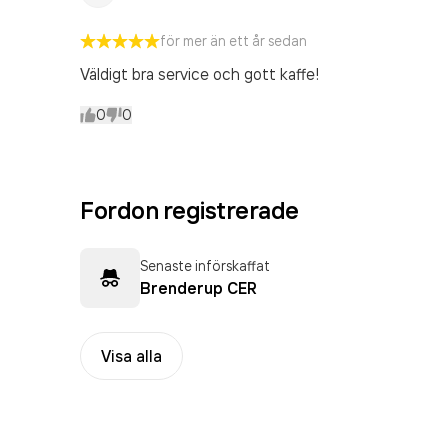
för mer än ett år sedan
Väldigt bra service och gott kaffe!
0
0
Fordon registrerade
Senaste införskaffat
Brenderup CER
Visa alla