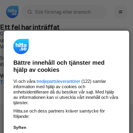
Sök namn, gata, ort, telefon, företag, sökord
Ett fel har inträffat
Om du vill kan du
kontakta hitta.se
och beskriva hur felet
uppstod så att vi lättare och snabbare kan avhjälpa det.
Vänligen försök med följande:
Surfa till
www.hitta.se
Bättre innehåll och tjänster med
Klicka på
Tillbaka-knappen
i webbläsaren och försök igen
hjälp av cookies
Vi beklagar besväret!
Vi och våra
tredjepartsleverantörer
(122) samlar
Till startsidan
information med hjälp av cookies och
enhetsidentifierare då du besöker vår sajt. Med hjälp
av informationen kan vi utveckla vårt innehåll och våra
tjänster.
Hitta.se och dess partners kräver samtycke för
följande:
Syften
Hitta.se - Gratis nummerupplysning.