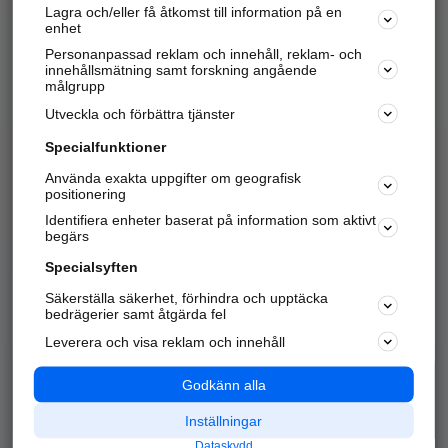
Lagra och/eller få åtkomst till information på en
Sök företag, personer och platser.
enhet
Personanpassad reklam och innehåll, reklam- och
Hitta telefonnummer, adresser, företagsinfo mm.
innehållsmätning samt forskning angående
målgrupp
Utveckla och förbättra tjänster
Marknadsför företaget
på hitta.se
Specialfunktioner
Använda exakta uppgifter om geografisk
Kom igång och annonsera mot
positionering
nya kunder och
Identifiera enheter baserat på information som aktivt
samarbetspartners nära dig.
begärs
Läs mer här
Specialsyften
Säkerställa säkerhet, förhindra och upptäcka
Alla kategorier
Populära sökningar
bedrägerier samt åtgärda fel
Leverera och visa reklam och innehåll
API & Kartor
Annonsera
Logga in
Integritet
Godkänn alla
Om oss
Nödnummer
Inställningar
Dataskydd