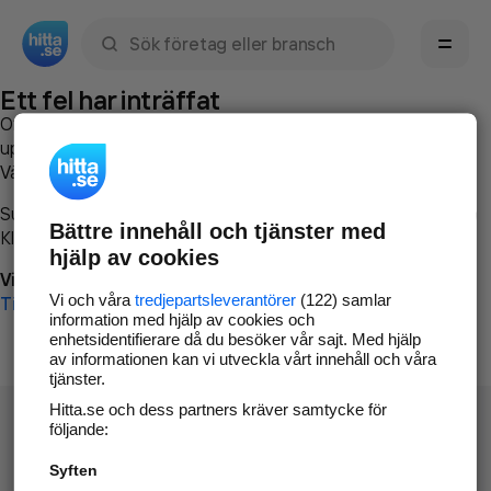
Sök namn, gata, ort, telefon, företag, sökord
Ett fel har inträffat
Om du vill kan du
kontakta hitta.se
och beskriva hur felet
uppstod så att vi lättare och snabbare kan avhjälpa det.
Vänligen försök med följande:
Surfa till
www.hitta.se
Bättre innehåll och tjänster med
Klicka på
Tillbaka-knappen
i webbläsaren och försök igen
hjälp av cookies
Vi beklagar besväret!
Vi och våra
tredjepartsleverantörer
(122) samlar
Till startsidan
information med hjälp av cookies och
enhetsidentifierare då du besöker vår sajt. Med hjälp
av informationen kan vi utveckla vårt innehåll och våra
tjänster.
Hitta.se och dess partners kräver samtycke för
följande:
Syften
Hitta.se - Gratis nummerupplysning.