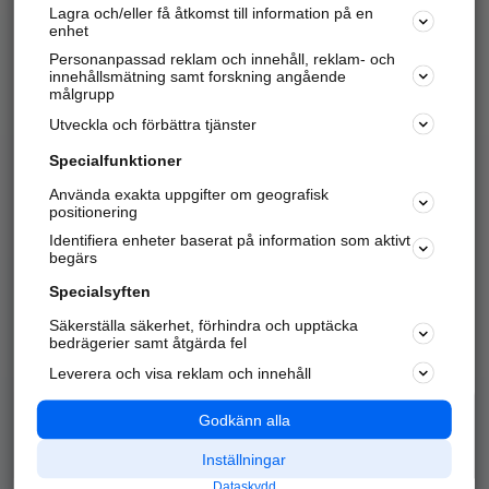
Lagra och/eller få åtkomst till information på en
Sök företag, personer och platser.
enhet
Personanpassad reklam och innehåll, reklam- och
Hitta telefonnummer, adresser, företagsinfo mm.
innehållsmätning samt forskning angående
målgrupp
Utveckla och förbättra tjänster
Marknadsför företaget
på hitta.se
Specialfunktioner
Använda exakta uppgifter om geografisk
Kom igång och annonsera mot
positionering
nya kunder och
Identifiera enheter baserat på information som aktivt
samarbetspartners nära dig.
begärs
Läs mer här
Specialsyften
Säkerställa säkerhet, förhindra och upptäcka
Alla kategorier
Populära sökningar
bedrägerier samt åtgärda fel
Leverera och visa reklam och innehåll
API & Kartor
Annonsera
Logga in
Integritet
Godkänn alla
Om oss
Nödnummer
Inställningar
Dataskydd